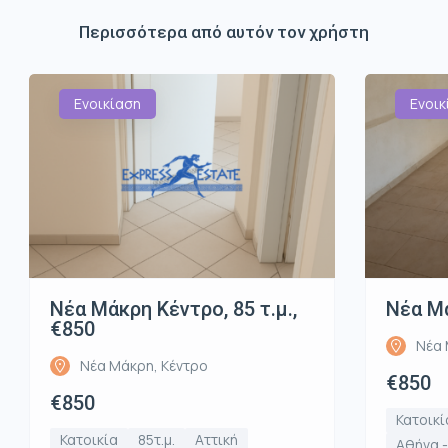
Περισσότερα από αυτόν τον χρήστη
Ενοικίαση
Ενοικ
Νέα Μάκρη Κέντρο, 85 τ.μ.,
Νέα Μά
€850
Νέα 
Νέα Μάκρη, Κέντρο
€850
€850
Κατοικί
Κατοικία
85τ.μ.
Αττική
Αθήνα -