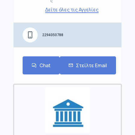
ς
Δείτε όλες τις Αγγελίες
2294050788
Chat
Στείλτε Email