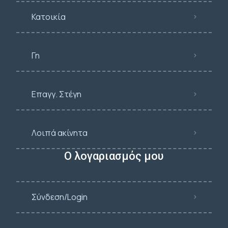
Κατοικία
Γη
Επαγγ. Στέγη
Λοιπά ακίνητα
Ο λογαριασμός μου
Σύνδεση/Login