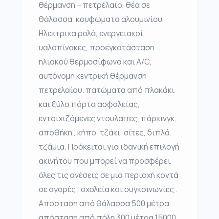
θέρμανση – πετρέλαιο, θέα σε
θάλασσα, κουφώματα αλουμινίου,
Ηλεκτρικά ρολά, ενεργειακοί
υαλοπίνακες, προεγκατάσταση
ηλιακού θερμοσίφωνα και A/C,
αυτόνομη κεντρική θέρμανση
πετρελαίου. πατώματα από πλακάκι
και ξύλο πόρτα ασφαλείας,
εντοιχιζόμενες ντουλάπες, πάρκινγκ,
αποθήκη , κήπο, τζάκι, σίτες, διπλά
τζάμια, Πρόκειται για ιδανική επιλογή
ακινήτου που μπορεί να προσφέρει
όλες τις ανέσεις σε μια περιοχή κοντά
σε αγορές , σχολεία και συγκοινωνίες .
Απόσταση από θάλασσα 500 μέτρα
απόσταση από πόλη 300 μέτρα 15000