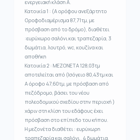
ενεργειακή κλάση Α.
Κατοικία 1 : (Α ορόφου ανεξάρτητο
Οροφοδιαμέρισμα 87,71τμ, με
πρόσβαση από το δρόμο), διαθέτει
:ευρύχωρο σαλόνι και τραπεζαρία, 3
δωμάτια, λουτρό, wc, κουζίνα και
αποθήκη
Κατοικία 2 : ΜΕΖΟΝΕΤΑ 128,03τμ
αποτελείται από (Ισόγειο 80,43τμ και
Α όροφο 47,60τμ, με πρόσβαση από
πεζόδρομο, βάσει του νέου
πολεοδομικού σχεδίου στην περιοχή )
χάριν στη κλίση του εδάφους έχει
πρόσβαση στο επίπεδο του κήπου.
Η μεζονέτα διαθέτει : ευρύχωρη
τραπεζαρία και σαλόνι , 4 δωμάτια,