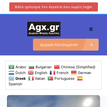
Βάλε γρήγορα την Αγγελία σου χωρίς login
Δωρεάν Καταχώρηση
Arabic
Bulgarian
Chinese (Simplified)
Dutch
English
French
German
Greek
Italian
Portuguese
Spanish