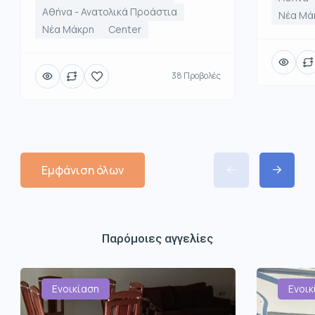
Αθήνα - Ανατολικά Προάστια
Νέα Μά
Νέα Μάκρη
Center
38 Προβολές
Εμφάνιση όλων
Παρόμοιες αγγελίες
Ενοικίαση
Ενοικ