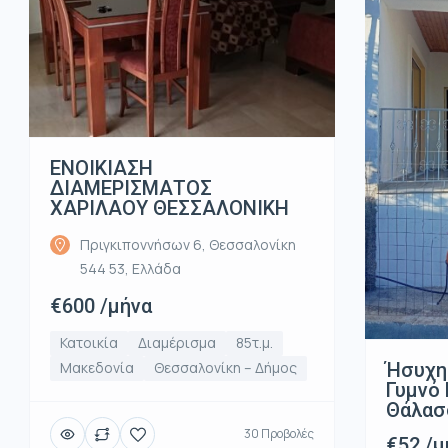
ΕΝΟΙΚΙΑΣΗ
ΔΙΑΜΕΡΙΣΜΑΤΟΣ
ΧΑΡΙΛΑΟΥ ΘΕΣΣΑΛΟΝΙΚΗ
Πριγκιποννήσων 6, Θεσσαλονίκη
544 53, Ελλάδα
€600 /μήνα
Κατοικία
Διαμέρισμα
85τ.μ.
Ήσυχη
Μακεδονία
Θεσσαλονίκη – Δήμος
Γυμνό 
Θάλασ
30 Προβολές
€52 /μ