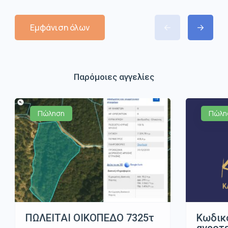
Εμφάνιση όλων
Παρόμοιες αγγελίες
Πώληση
Πώλη
ΠΩΛΕΙΤΑΙ ΟΙΚΟΠΕΔΟ 7325τ
Κωδικ