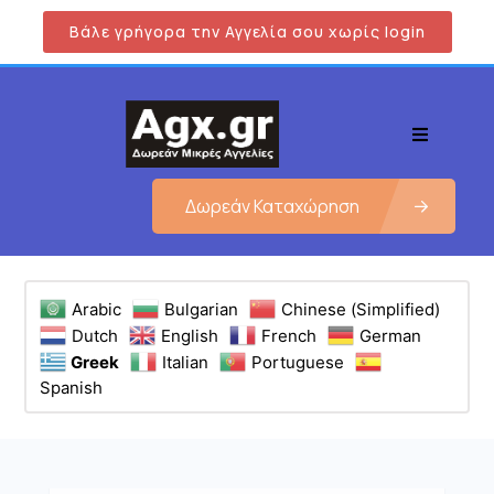
Βάλε γρήγορα την Αγγελία σου χωρίς login
Δωρεάν Καταχώρηση
Arabic
Bulgarian
Chinese (Simplified)
Dutch
English
French
German
Greek
Italian
Portuguese
Spanish
Εμφάνιση όλων