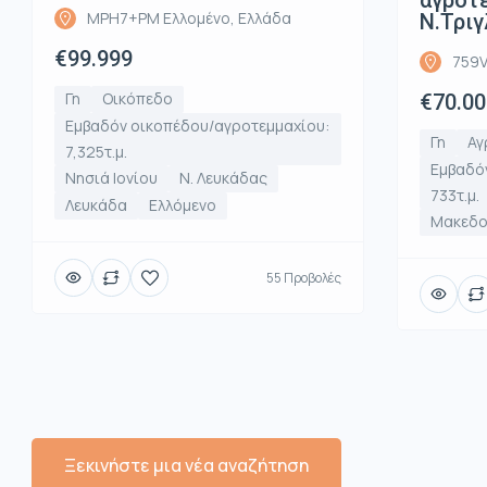
αγροτε
MPH7+PM Ελλομένο, Ελλάδα
Ν.Τριγ
€99.999
759V
Γη
Οικόπεδο
€70.00
Εμβαδόν οικοπέδου/αγροτεμμαχίου:
Γη
Αγ
7,325τ.μ.
Εμβαδό
Νησιά Ιονίου
Ν. Λευκάδας
733τ.μ.
Λευκάδα
Ελλόμενο
Μακεδο
55 Προβολές
Ξεκινήστε μια νέα αναζήτηση