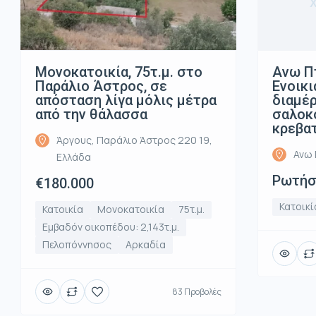
Μονοκατοικία, 75τ.μ. στο
Ανω Π
Παράλιο Άστρος, σε
Ενοικι
απόσταση λίγα μόλις μέτρα
διαμέρ
από την θάλασσα
σαλοκο
κρεβα
Άργους, Παράλιο Άστρος 220 19,
Ανω 
Ελλάδα
Ρωτήστ
€180.000
Κατοικί
Κατοικία
Μονοκατοικία
75τ.μ.
Εμβαδόν οικοπέδου: 2,143τ.μ.
Πελοπόννησος
Αρκαδία
83 Προβολές