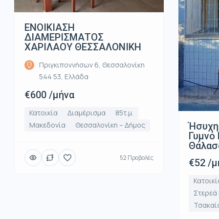
ΕΝΟΙΚΙΑΣΗ
ΔΙΑΜΕΡΙΣΜΑΤΟΣ
ΧΑΡΙΛΑΟΥ ΘΕΣΣΑΛΟΝΙΚΗ
Πριγκιποννήσων 6, Θεσσαλονίκη
544 53, Ελλάδα
€600 /μήνα
Κατοικία
Διαμέρισμα
85τ.μ.
Ήσυχη
Μακεδονία
Θεσσαλονίκη – Δήμος
Γυμνό 
Θάλασ
52 Προβολές
€52 /μ
Κατοικί
Στερεά
Τσακαί