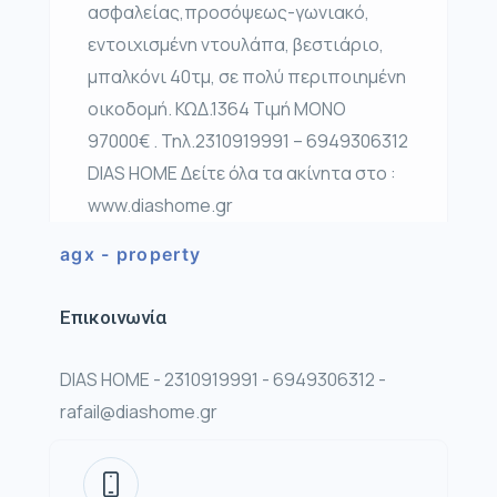
ασφαλείας,προσόψεως-γωνιακό,
εντοιχισμένη ντουλάπα, βεστιάριο,
μπαλκόνι 40τμ, σε πολύ περιποιημένη
οικοδομή. ΚΩΔ.1364 Τιμή ΜΟΝΟ
97000€ . Τηλ.2310919991 – 6949306312
DIAS HOME Δείτε όλα τα ακίνητα στο :
www.diashome.gr
agx - property
Επικοινωνία
DIAS HOME - 2310919991 - 6949306312 -
rafail@diashome.gr