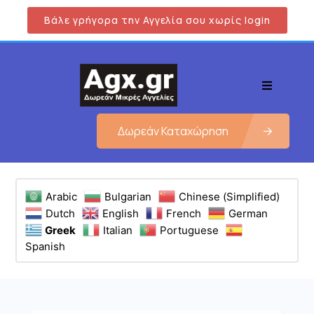
Βάλε γρήγορα την Αγγελία σου χωρίς login
Δωρεάν Καταχώρηση
Arabic
Bulgarian
Chinese (Simplified)
Dutch
English
French
German
Greek
Italian
Portuguese
Spanish
Εμφάνιση όλων