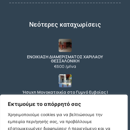
Νεότερες καταχωρίσεις
ΕΝΟΙΚΙΑΣΗ ΔΙΑΜΕΡΙΣΜΑΤΟΣ ΧΑΡΙΛΑΟΥ
ΘΕΣΣΑΛΟΝΙΚΗ
€600 /μήνα
Ήσυχη Μονοκατοικία στο Γυμνό Ευβοίας |
Κοντά σε Θάλασσα & Βουνό
€52 /μήνα
Εκτιμούμε το απόρρητό σας
Χρησιμοποιούμε cookies για να βελτιώσουμε την
εμπειρία περιήγησής σας, να προβάλλουμε
ΕΝΟΙΚΙΑΣΗ ΔΙΑΜΕΡΙΣΜΑΤΟΣ ΧΑΡΙΛΑΟΥ
εξατομικευμένες διαφημίσεις ή περιεχόμενο και να