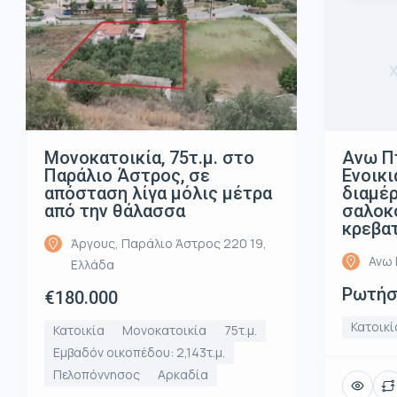
Μονοκατοικία, 75τ.μ. στο
Ανω Π
Παράλιο Άστρος, σε
Ενοικι
απόσταση λίγα μόλις μέτρα
διαμέρ
από την θάλασσα
σαλοκο
κρεβα
Άργους, Παράλιο Άστρος 220 19,
Ανω 
Ελλάδα
Ρωτήστ
€180.000
Κατοικί
Κατοικία
Μονοκατοικία
75τ.μ.
Εμβαδόν οικοπέδου: 2,143τ.μ.
Πελοπόννησος
Αρκαδία