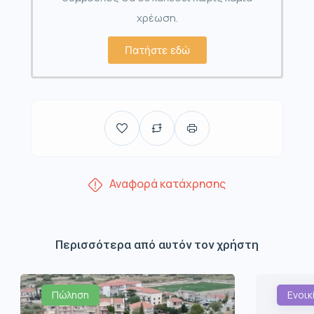
χρέωση.
Πατήστε εδώ
Αναφορά κατάχρησης
Περισσότερα από αυτόν τον χρήστη
Πώληση
Ενοικ