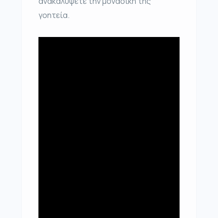
ανακαλύψετε την μοναδική της
γοητεία.