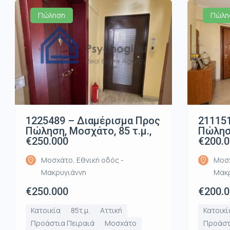
Πώληση
Πώλη
1225489 – Διαμέρισμα Προς
21115
Πώληση, Μοσχάτο, 85 τ.μ.,
Πώληση
€250.000
€200.
Μοσχάτο, Εθνική οδός -
Μοσχ
Μακρυγιάννη
Μακρ
€250.000
€200.
Κατοικία
85τ.μ.
Αττική
Κατοικί
Προάστια Πειραιά
Μοσχάτο
Προάστ