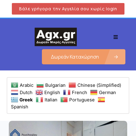
Βάλε γρήγορα την Αγγελία σου χωρίς login
Δωρεάν Καταχώρηση
Arabic
Bulgarian
Chinese (Simplified)
Dutch
English
French
German
Greek
Italian
Portuguese
Spanish