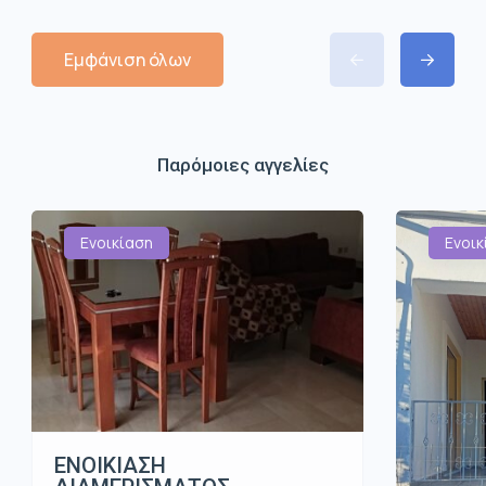
Εμφάνιση όλων
Παρόμοιες αγγελίες
Ενοικίαση
Ενοικ
ΕΝΟΙΚΙΑΣΗ