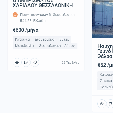
ΔΙΑΜΕΡΙΣΜΑΤΟΣ
ΧΑΡΙΛΑΟΥ ΘΕΣΣΑΛΟΝΙΚΗ
Πριγκιποννήσων 6, Θεσσαλονίκη
544 53, Ελλάδα
€600 /μήνα
Κατοικία
Διαμέρισμα
85τ.μ.
Ήσυχη
Μακεδονία
Θεσσαλονίκη – Δήμος
Γυμνό 
Θάλασ
52 Προβολές
€52 /μ
Κατοικί
Στερεά
Τσακαί