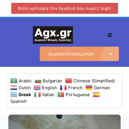
Βάλε γρήγορα την Αγγελία σου χωρίς login
Δωρεάν Καταχώρηση
Arabic
Bulgarian
Chinese (Simplified)
Dutch
English
French
German
Greek
Italian
Portuguese
Spanish