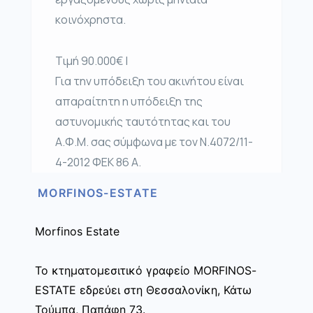
κοινόχρηστα.
Τιμή 90.000€ |
Για την υπόδειξη του ακινήτου είναι
απαραίτητη η υπόδειξη της
αστυνομικής ταυτότητας και του
Α.Φ.Μ. σας σύμφωνα με τον Ν.4072/11-
4-2012 ΦΕΚ 86 Α.
MORFINOS-ESTATE
Morfinos Estate
Το κτηματομεσιτικό γραφείο MORFINOS-
ESTATE εδρεύει στη Θεσσαλονίκη, Κάτω
Τούμπα, Παπάφη 73.