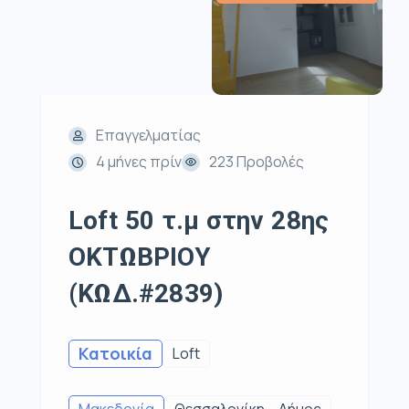
Επαγγελματίας
4 μήνες πρίν
223 Προβολές
Loft 50 τ.μ στην 28ης
ΟΚΤΩΒΡΙΟΥ
(ΚΩΔ.#2839)
Κατοικία
Loft