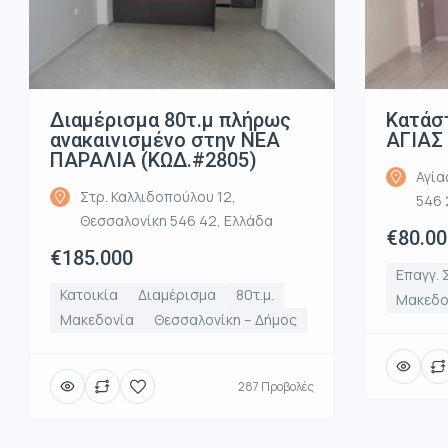
Διαμέρισμα 80τ.μ πλήρως
Κατάσ
ανακαινισμένο στην ΝΕΑ
ΑΓΙΑΣ
ΠΑΡΑΛΙΑ (ΚΩΔ.#2805)
Αγία
Στρ. Καλλιδοπούλου 12,
546 
Θεσσαλονίκη 546 42, Ελλάδα
€80.00
€185.000
Επαγγ. 
Κατοικία
Διαμέρισμα
80τ.μ.
Μακεδο
Μακεδονία
Θεσσαλονίκη – Δήμος
287 Προβολές