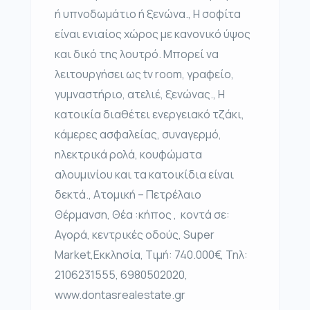
ή υπνοδωμάτιο ή ξενώνα., Η σοφίτα
είναι ενιαίος χώρος με κανονικό ύψος
και δικό της λουτρό. Μπορεί να
λειτουργήσει ως tv room, γραφείο,
γυμναστήριο, ατελιέ, ξενώνας., Η
κατοικία διαθέτει ενεργειακό τζάκι,
κάμερες ασφαλείας, συναγερμό,
ηλεκτρικά ρολά, κουφώματα
αλουμινίου και τα κατοικίδια είναι
δεκτά., Ατομική – Πετρέλαιο
Θέρμανση, Θέα :κήπος , κοντά σε:
Αγορά, κεντρικές οδούς, Super
Market,Εκκλησία, Τιμή: 740.000€, Τηλ:
2106231555, 6980502020,
www.dontasrealestate.gr