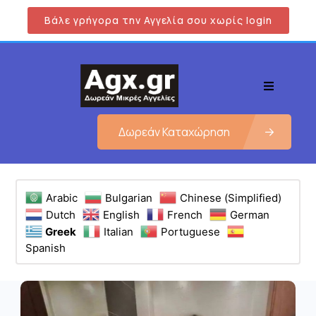
Βάλε γρήγορα την Αγγελία σου χωρίς login
Δωρεάν Καταχώρηση
Arabic
Bulgarian
Chinese (Simplified)
Dutch
English
French
German
Greek
Italian
Portuguese
Spanish