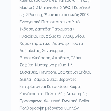
καλή κατάσταση, 4 Επίπεδο/α, 4 Υ/Δ (1
Master), 3 Μπάνιο/α , 2
WC
, 1 Κουζίνα/
ες, 2 Parking,
Έτος κατασκευής
2008,
Ενεργειακό Πιστοποιητικό: Υπό
έκδοση, Δάπεδα: Πατώματα +
Πλακάκια, Κουφώματα: Αλουμινίου,
Χαρακτηριστικα: Ασανσέρ, Πόρτα
Ασφαλείας, Συναγερμός,
Θυροτηλεόραση, Αποθήκη, Τζάκι,
Σοφίτα, Νυχτερινό ρεύμα, Ηλ.
Συσκευές, Playroom, Εσωτερική Σκάλα,
Διπλά Τζάμια, Σίτες, Βεράντες,
Επιτρέπονται Κατοικίδια, Χωρίς
Κοινόχρηστα, Πολυτελές, Διαμπερές,
Προσόψεως, Φωτεινό, Γωνιακό, Boiler,
Πολύ όμορφη μεζονέτα, υψηλών