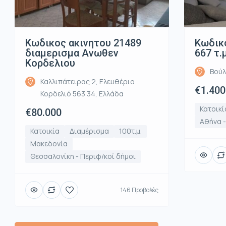
Κωδικος ακινητου 21489
Κωδικό
διαμερισμα Ανωθεν
667 τ.
Κορδελιου
Βούλ
Καλλιπάτειρας 2, Ελευθέριο
€1.400
Κορδελιό 563 34, Ελλάδα
Κατοικί
€80.000
Αθήνα 
Κατοικία
Διαμέρισμα
100τ.μ.
Μακεδονία
Θεσσαλονίκη - Περιφ/κοί δήμοι
146 Προβολές