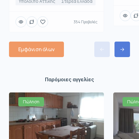
Υπόλοιπο Αττικής
Στερεά Ελλάδα
354 Προβολές
Εμφάνιση όλων
Παρόμοιες αγγελίες
Πώληση
Πώλη