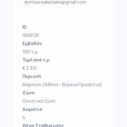
, dontasrealestate@gmail.com
ID
1608126
Εμβαδόν
320 τ.μ.
Τιμή ανά τ.μ
.
€ 2.313
Περιοχή
Μαρούσι (Αθήνα – Βόρεια Προάστια)
Ζώνη
Οικιστική ζώνη
Δωμάτια
4
Θέση Στάθμευσης