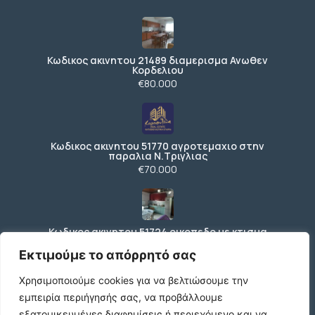
Κωδικος ακινητου 21489 διαμερισμα Ανωθεν
Κορδελιου
€80.000
Κωδικος ακινητου 51770 αγροτεμαχιο στην
παραλια Ν.Τριγλιας
€70.000
Κωδικος ακινητου 51724 οικοπεδο με κτισμα
Ανωθεν περιφερειακου στον Ευοσμο
Εκτιμούμε το απόρρητό σας
€150.000
Χρησιμοποιούμε cookies για να βελτιώσουμε την
εμπειρία περιήγησής σας, να προβάλλουμε
εξατομικευμένες διαφημίσεις ή περιεχόμενο και να