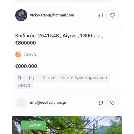
vickykaraou@hotmail.com
Κωδικός: 2541548 , Αίγινα , 1300 τ.μ.,
Πώληση
€800000
Αίγινα,
€800.000
Γη
1τ.μ.
Αττική
Νησιά Αργοσαρωνικού
Αίγινα
info@equitystones.gr
Πώληση