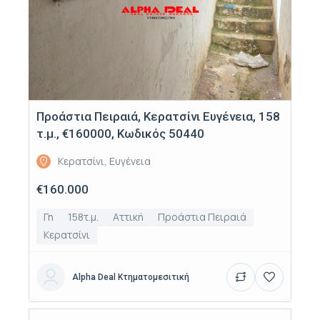
Προάστια Πειραιά, Κερατσίνι Ευγένεια, 158
τ.μ., €160000, Κωδικός 50440
Κερατσίνι, Ευγένεια
€160.000
Γη
158τ.μ.
Αττική
Προάστια Πειραιά
Κερατσίνι
Alpha Deal Κτηματομεσιτική