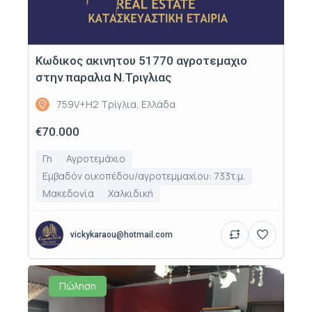
Κωδικος ακινητου 51770 αγροτεμαχιο
στην παραλια Ν.Τριγλιας
759V+H2 Τρίγλια, Ελλάδα
€70.000
Γη
Αγροτεμάχιο
Εμβαδόν οικοπέδου/αγροτεμμαχίου: 733τ.μ.
Μακεδονία
Χαλκιδική
vickykaraou@hotmail.com
Πώληση