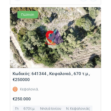
Πώληση
Κωδικός: 641344 , Κεφαλονιά , 670 τ.μ.,
€250000
Κεφαλονιά,
€250.000
Γη
670τ.μ.
Νησιά Ιονίου
Ν. Κεφαλονιάς