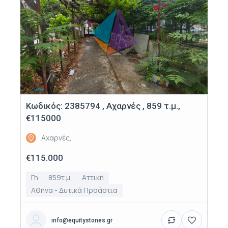
Κωδικός: 2385794 , Αχαρνές , 859 τ.μ.,
€115000
Αχαρνές,
€115.000
Γη
859τ.μ.
Αττική
Αθήνα - Δυτικά Προάστια
info@equitystones.gr