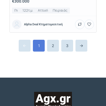
€300.000
Γη
122τ.μ.
Αττική
Πειραιάς
Alpha Deal Κτηματομεσιτική
1
2
3