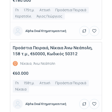
€180.000
Γη
175τ.μ.
Αττική
Προάστια Πειραιά
Κερατσίνι
Άγιος Γεώργιος
Alpha Deal Κτηματομεσιτική
Προάστια Πειραιά, Νίκαια Άνω Νεάπολη,
Πώληση
158 τ.μ., €60000, Κωδικός 50312
Νίκαια, Άνω Νεάπολη
€60.000
Γη
158τ.μ.
Αττική
Προάστια Πειραιά
Νίκαια
Alpha Deal Κτηματομεσιτική