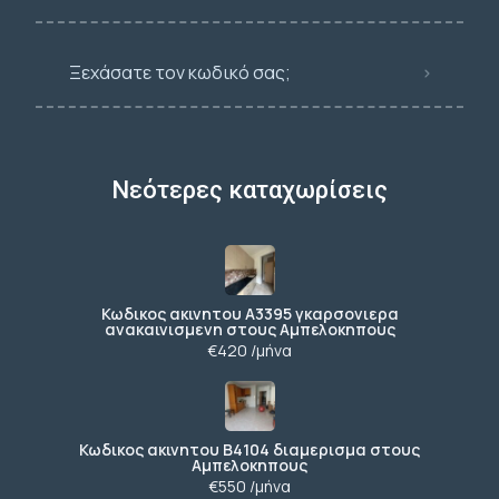
Ξεχάσατε τον κωδικό σας;
Νεότερες καταχωρίσεις
Κωδικος ακινητου Α3395 γκαρσονιερα
ανακαινισμενη στους Αμπελοκηπους
€420 /μήνα
Κωδικος ακινητου Β4104 διαμερισμα στους
Αμπελοκηπους
€550 /μήνα