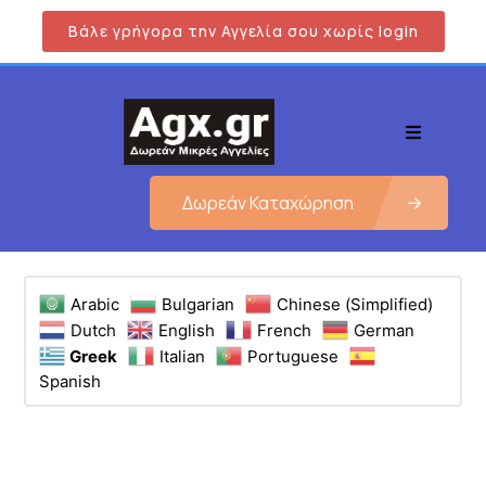
Βάλε γρήγορα την Αγγελία σου χωρίς login
Δωρεάν Καταχώρηση
Arabic
Bulgarian
Chinese (Simplified)
Dutch
English
French
German
Greek
Italian
Portuguese
Spanish