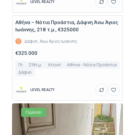
LEVEL REALTY
Αθήνα – Νότια Προάστια, Δάφνη Άνω Άγιος
Πώληση
Ιωάννης, 218 τ.μ., €325000
Δάφνη, Άνω Άγιος Ιωάννης
€325.000
Γη
218τ.μ.
Αττική
Αθήνα - Νότια Προάστια
Δάφνη
LEVEL REALTY
Πώληση