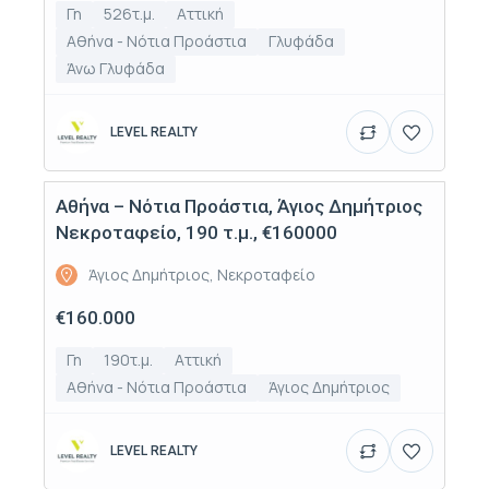
Γη
526τ.μ.
Αττική
Αθήνα - Νότια Προάστια
Γλυφάδα
Άνω Γλυφάδα
LEVEL REALTY
Αθήνα – Νότια Προάστια, Άγιος Δημήτριος
Πώληση
Νεκροταφείο, 190 τ.μ., €160000
Άγιος Δημήτριος, Νεκροταφείο
€160.000
Γη
190τ.μ.
Αττική
Αθήνα - Νότια Προάστια
Άγιος Δημήτριος
LEVEL REALTY