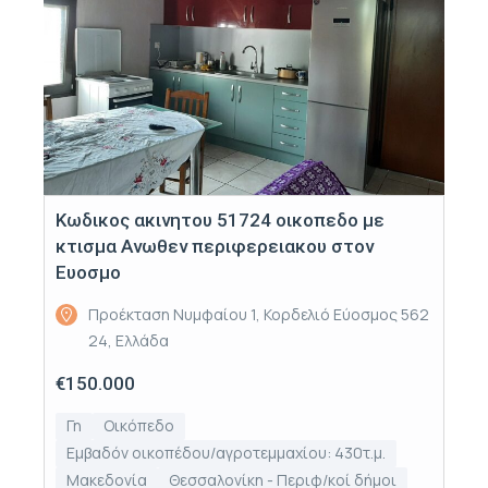
Κωδικος ακινητου 51724 οικοπεδο με
κτισμα Ανωθεν περιφερειακου στον
Ευοσμο
Προέκταση Νυμφαίου 1, Κορδελιό Εύοσμος 562
24, Ελλάδα
€150.000
Γη
Οικόπεδο
Εμβαδόν οικοπέδου/αγροτεμμαχίου: 430τ.μ.
Μακεδονία
Θεσσαλονίκη - Περιφ/κοί δήμοι