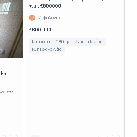
Πώληση
τ.μ., €800000
Κεφαλονιά,
€800.000
Κατοικία
280τ.μ.
Νησιά Ιονίου
Ν. Κεφαλονιάς
 –
μ.,
λύγωνο