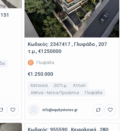
 151
Κωδικός: 2347417 , Γλυφάδα , 207
τ.μ., €1250000
Γλυφάδα,
δα
€1.250.000
Κατοικία
207τ.μ.
Αττική
Αθήνα - Νότια Προάστια
Γλυφάδα
info@equitystones.gr
Κωδικός: 955590 , Κεφαλονιά , 280