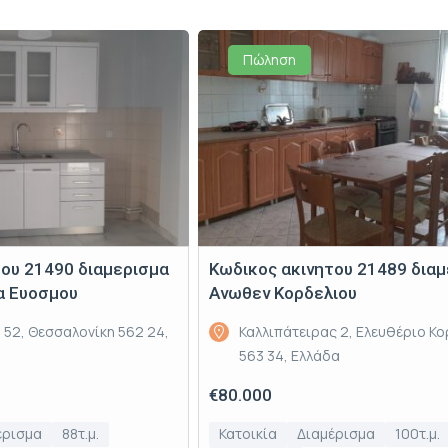
Πώληση
του 21490 διαμερισμα
Κωδικος ακινητου 21489 δια
α Ευοσμου
Ανωθεν Κορδελιου
 52, Θεσσαλονίκη 562 24,
Καλλιπάτειρας 2, Ελευθέριο Κο
563 34, Ελλάδα
€80.000
έρισμα
88τ.μ.
Κατοικία
Διαμέρισμα
100τ.μ.