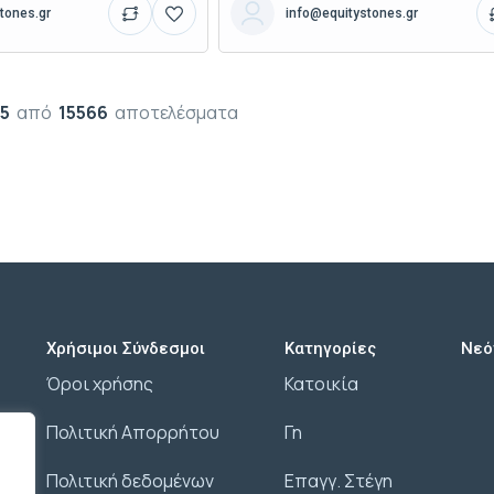
tones.gr
info@equitystones.gr
15
από
15566
αποτελέσματα
Χρήσιμοι Σύνδεσμοι
Κατηγορίες
Νεό
Όροι χρήσης
Κατοικία
Πολιτική Απορρήτου
Γη
Πολιτική δεδομένων
Επαγγ. Στέγη