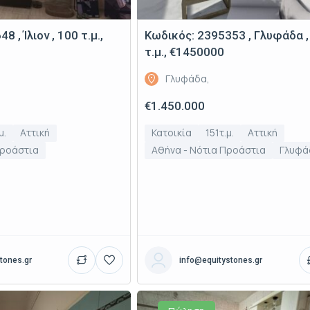
 , Ίλιον , 100 τ.μ.,
Κωδικός: 2395353 , Γλυφάδα ,
τ.μ., €1450000
Γλυφάδα,
€1.450.000
μ.
Αττική
Κατοικία
151τ.μ.
Αττική
Προάστια
Αθήνα - Νότια Προάστια
Γλυφά
tones.gr
info@equitystones.gr