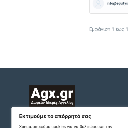
info@equitys
Εμφάνιση
1
έως
2312132324
Εκτιμούμε το απόρρητό σας
ΠΛΑΤΩΝΟΣ 1 Τ.Κ. 54631
Χρησιμοποιούμε cookies για να βελτιώσουμε την
ΘΕΣΣΑΛΟΝΙΚΗ