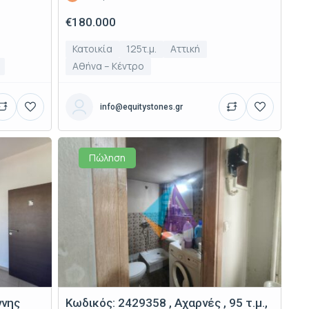
€180.000
Κατοικία
125τ.μ.
Αττική
Αθήνα – Κέντρο
info@equitystones.gr
Πώληση
ννης
Κωδικός: 2429358 , Αχαρνές , 95 τ.μ.,