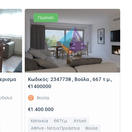
Πώληση
μερισμα
Κωδικός: 2347738 , Βούλα , 667 τ.μ.,
€1400000
ρδελιό
Βούλα,
€1.400.000
Κατοικία
667τ.μ.
Αττική
Αθήνα - Νότια Προάστια
Βούλα