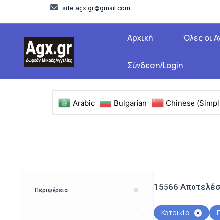
site.agx.gr@gmail.com
Αρχική
Όλες οι Α
Σύνδεση/Login
Arabic
Bulgarian
Chinese (Simpli
15566
Αποτελέ
Περιφέρεια
Κατοικία