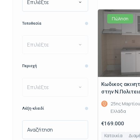
Επιλέξτε
Πώληση
Τοποθεσία
Επιλέξτε
Περιοχή
Κωδικος ακινη
Επιλέξτε
στην Ν.Πολιτει
25ης Μαρτίου
Λέξη-κλειδί
Ελλάδα
€169.000
Κατοικία
Διαμ