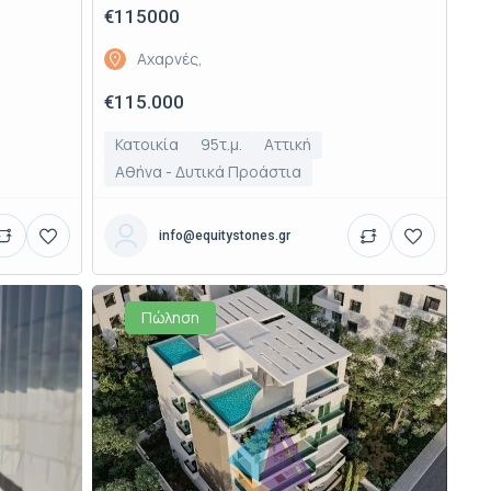
€115000
Αχαρνές,
€115.000
Κατοικία
95τ.μ.
Αττική
Αθήνα - Δυτικά Προάστια
info@equitystones.gr
Πώληση