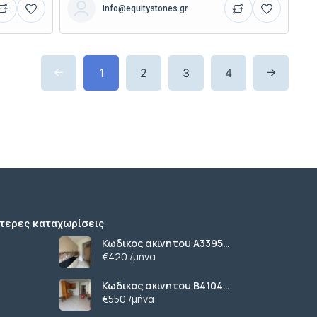
info@equitystones.gr
1
2
3
4
τερες καταχωρίσεις
Κωδικος ακινητου Α3395
γκαρσονιερα ανακαινισμενη
€420 /μήνα
στους Αμπελοκηπους
Κωδικος ακινητου Β4104
διαμερισμα στους
€550 /μήνα
Αμπελοκηπους