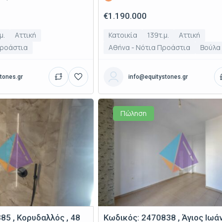
€1.190.000
μ.
Αττική
Κατοικία
139τ.μ.
Αττική
Προάστια
Αθήνα - Νότια Προάστια
Βούλα
tones.gr
info@equitystones.gr
Πώληση
85 , Κορυδαλλός , 48
Κωδικός: 2470838 , Άγιος Ιωά