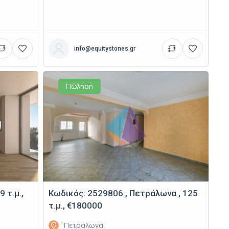
info@equitystones.gr
Πώληση
 τ.μ.,
Κωδικός: 2529806 , Πετράλωνα , 125
τ.μ., €180000
Πετράλωνα,