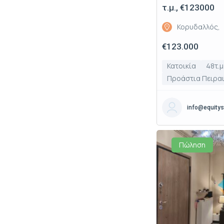
τ.μ., €123000
Κορυδαλλός,
€123.000
Κατοικία
48τ.μ
Προάστια Πειρα
info@equitys
Πώληση