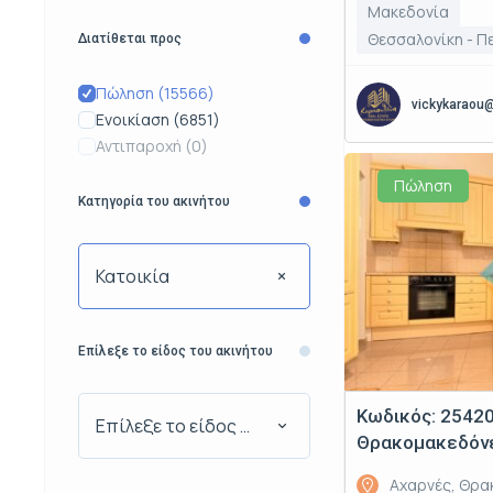
Μακεδονία
Θεσσαλονίκη - Π
Διατίθεται προς
Πώληση
(15566)
vickykaraou
Ενοικίαση
(6851)
Αντιπαροχή
(0)
Πώληση
Κατηγορία του ακινήτου
Κατοικία
Επίλεξε το είδος του ακινήτου
Κωδικός: 25420
Επίλεξε το είδος του ακινήτου
Θρακομακεδόνες
Αχαρνές, Θρα