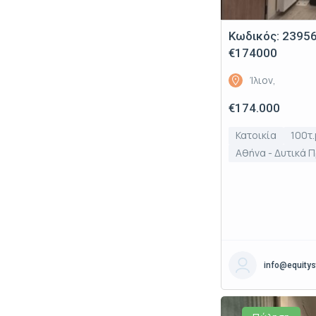
Κωδικός: 2395648
€174000
Ίλιον,
€174.000
Κατοικία
100τ.
Αθήνα - Δυτικά 
info@equitys