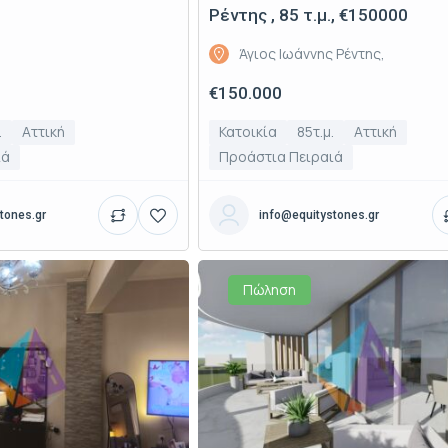
Ρέντης , 85 τ.μ., €150000
Άγιος Ιωάννης Ρέντης,
€150.000
.
Αττική
Κατοικία
85τ.μ.
Αττική
ιά
Προάστια Πειραιά
tones.gr
info@equitystones.gr
Πώληση