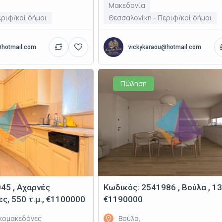
Μακεδονία
εριφ/κοί δήμοι
Θεσσαλονίκη - Περιφ/κοί δήμοι
@hotmail.com
vickykaraou@hotmail.com
Πώληση
45 , Αχαρνές
Κωδικός: 2541986 , Βούλα , 139
, 550 τ.μ., €1100000
€1190000
κομακεδόνες
Βούλα,