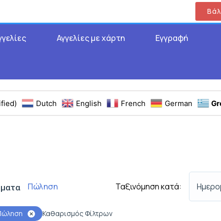
Βάλ
γγελίες
Αγγελίες με χάρτη
Εγγραφή
fied)
Dutch
English
French
German
Gr
Ταξινόμηση κατά:
Ημερο
Πώληση
σματα
Πώληση
Καθαρισμός Φίλτρων