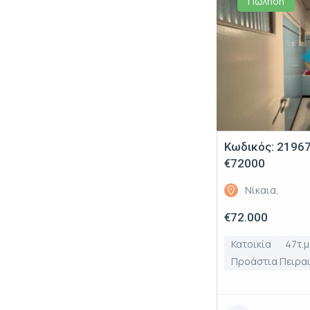
Πώληση
Κωδικός: 2196772
€72000
Νίκαια,
€72.000
Κατοικία
47τ.μ
Προάστια Πειρα