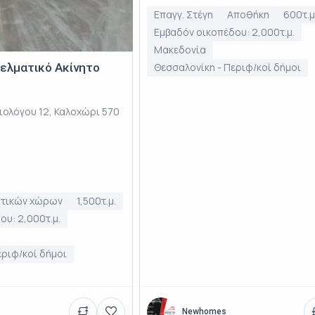
Επαγγ. Στέγη
Αποθήκη
600τ.μ
Εμβαδόν οικοπέδου: 2,000τ.μ.
Μακεδονία
Θεσσαλονίκη - Περιφ/κοί δήμοι
γελματικό Ακίνητο
ιολόγου 12, Καλοχώρι 570
ατικών χώρων
1,500τ.μ.
ου: 2,000τ.μ.
εριφ/κοί δήμοι
Newhomes