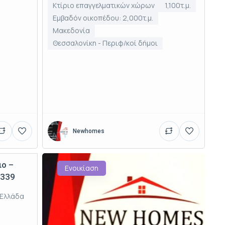
Κτίριο επαγγελματικών χώρων
1,100τ.μ.
Εμβαδόν οικοπέδου: 2,000τ.μ.
Μακεδονία
Θεσσαλονίκη - Περιφ/κοί δήμοι
Newhomes
ιο –
Ενοικίαση
4339
 Ελλάδα