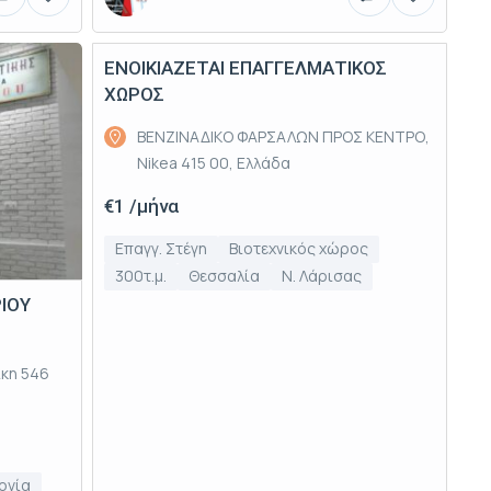
ΕΝΟΙΚΙΑΖΕΤΑΙ ΕΠΑΓΓΕΛΜΑΤΙΚΟΣ
Ενοικίαση
ΧΩΡΟΣ
ΒΕΝΖΙΝΑΔΙΚΟ ΦΑΡΣΑΛΩΝ ΠΡΟΣ ΚΕΝΤΡΟ,
Nikea 415 00, Ελλάδα
€1 /μήνα
Επαγγ. Στέγη
Βιοτεχνικός χώρος
300τ.μ.
Θεσσαλία
Ν. Λάρισας
ΡΙΟΥ
ίκη 546
ονία