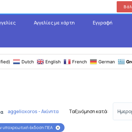
Βάλ
γγελίες
Αγγελίες με χάρτη
Εγγραφή
fied)
Dutch
English
French
German
Gr
Ταξινόμηση κατά:
Ημερο
aggelioxoros - Ακίνητα
τα
ην υποχρεωτική έκδοση ΠΕΑ