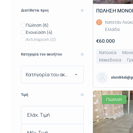
ΠΩΛΗΣΗ ΜΟΝΟΚ
Διατίθεται προς
Καπετάν Λούκα
Πώληση
(6)
Ελλάδα
Ενοικίαση
(4)
Αντιπαροχή
(0)
€60.000
Κατοικία
Μονο
Κατηγορία του ακινήτου
Μακεδονία
Γρ
Κατηγορία του ακινήτου
eleni84ek@g
Τιμή
Πώληση