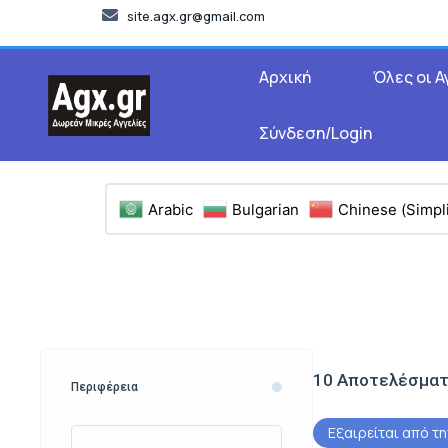
site.agx.gr@gmail.com
Αρχική
Όλες οι Α
Σύνδεση/Login
Arabic
Bulgarian
Chinese (Simpli
10
Αποτελέσμα
Περιφέρεια
Εξαιρείται από τ