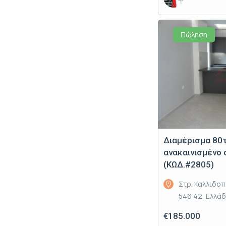
Πώληση
Διαμέρισμα 80
ανακαινισμένο
(ΚΩΔ.#2805)
Στρ. Καλλιδο
546 42, Ελλά
€185.000