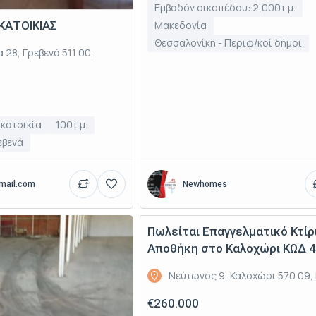
Εμβαδόν οικοπέδου: 2,000τ.μ.
ΑΤΟΙΚΙΑΣ
Μακεδονία
Θεσσαλονίκη - Περιφ/κοί δήμοι
 28, Γρεβενά 511 00,
κατοικία
100τ.μ.
εβενά
mail.com
Newhomes
Πωλείται Επαγγελματικό Κτίρ
Πώληση
Αποθήκη στο Καλοχώρι ΚΩΔ 
Νεύτωνος 9, Καλοχώρι 570 09,
€260.000