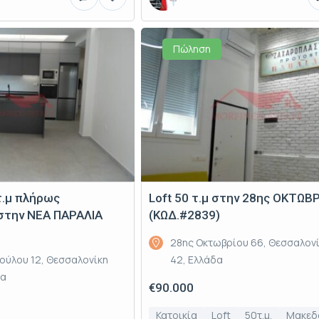
Πώληση
τ.μ πλήρως
Loft 50 τ.μ στην 28ης ΟΚΤΩΒ
 στην ΝΕΑ ΠΑΡΑΛΙΑ
(ΚΩΔ.#2839)
28ης Οκτωβρίου 66, Θεσσαλον
πούλου 12, Θεσσαλονίκη
42, Ελλάδα
δα
€90.000
Κατοικία
Loft
50τ.μ.
Μακεδ