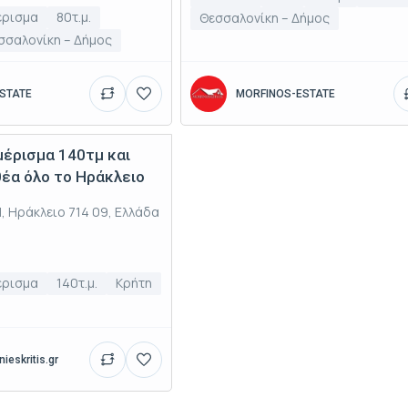
έρισμα
80τ.μ.
Θεσσαλονίκη – Δήμος
σσαλονίκη – Δήμος
STATE
MORFINOS-ESTATE
μέρισμα 140τμ και
έα όλο το Ηράκλειο
, Ηράκλειο 714 09, Ελλάδα
έρισμα
140τ.μ.
Κρήτη
ieskritis.gr