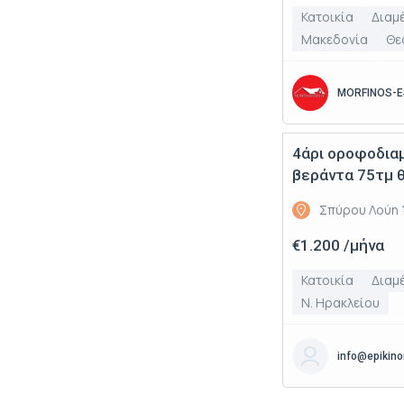
Κατοικία
Διαμ
Μακεδονία
Θε
MORFINOS-E
4άρι οροφοδια
Ενοικίαση
βεράντα 75τμ θ
Σπύρου Λούη 1
€1.200 /μήνα
Κατοικία
Διαμ
Ν. Ηρακλείου
info@epikinon