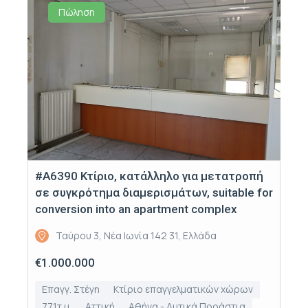
Πώληση
#Α6390 Κτίριο, κατάλληλο για μετατροπή
σε συγκρότημα διαμερισμάτων, suitable for
conversion into an apartment complex
Ταύρου 3, Νέα Ιωνία 142 31, Ελλάδα
€1.000.000
Επαγγ. Στέγη
Κτίριο επαγγελματικών χώρων
771τ.μ.
Αττική
Αθήνα - Δυτικά Προάστια