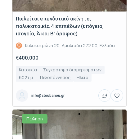
Πωλείται επενδυτικό ακίνητο,
πολυκατοικία 4 επιπέδων (υπόγειο,
ισογείο, Ά και Β’ όροφος)
Κολοκοτρώνη 20, Αμαλιάδα 272 00, Ελλάδα
€400.000
Κατοικία
Συγκρότημα διαμερισμάτων
602τ.μ.
Πελοπόννησος
Ηλεία
info@stoubanou.gr
Πώληση