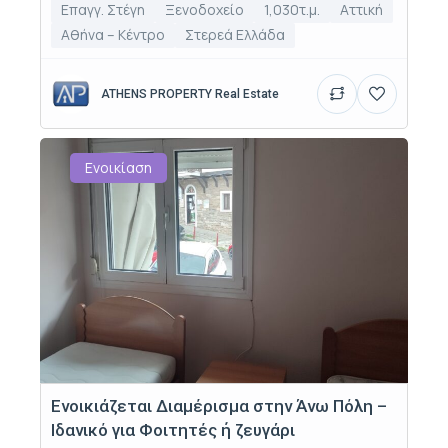
Επαγγ. Στέγη
Ξενοδοχείο
1,030τ.μ.
Αττική
Αθήνα – Κέντρο
Στερεά Ελλάδα
ATHENS PROPERTY Real Estate
Ενοικίαση
Ενοικιάζεται Διαμέρισμα στην Άνω Πόλη –
Ιδανικό για Φοιτητές ή ζευγάρι