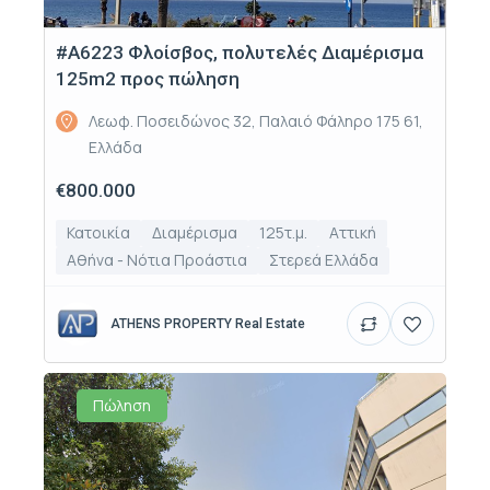
#Α6223 Φλοίσβος, πολυτελές Διαμέρισμα
125m2 προς πώληση
Λεωφ. Ποσειδώνος 32, Παλαιό Φάληρο 175 61,
Ελλάδα
€800.000
Κατοικία
Διαμέρισμα
125τ.μ.
Αττική
Αθήνα - Νότια Προάστια
Στερεά Ελλάδα
ATHENS PROPERTY Real Estate
Πώληση