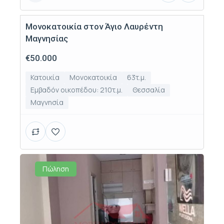
Μονοκατοικία στον Άγιο Λαυρέντη
Πώληση
Μαγνησίας
€50.000
Κατοικία
Μονοκατοικία
63τ.μ.
Εμβαδόν οικοπέδου: 210τ.μ.
Θεσσαλία
Μαγνησία
Πώληση