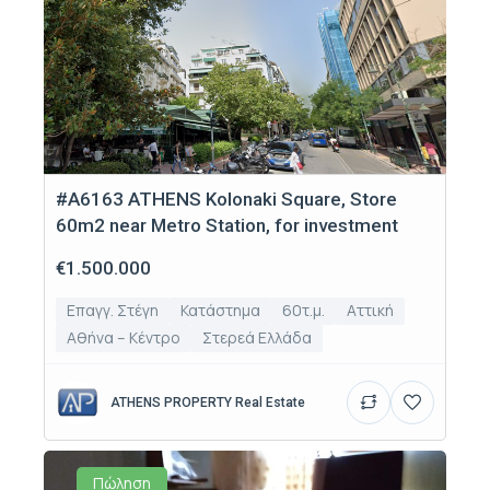
#Α6163 ATHENS Kolonaki Square, Store
60m2 near Metro Station, for investment
€1.500.000
Επαγγ. Στέγη
Κατάστημα
60τ.μ.
Αττική
Αθήνα – Κέντρο
Στερεά Ελλάδα
ATHENS PROPERTY Real Estate
Πώληση