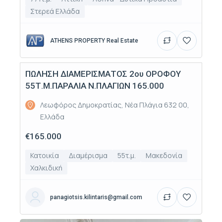
Στερεά Ελλάδα
ATHENS PROPERTY Real Estate
ΠΩΛΗΣΗ ΔΙΑΜΕΡΙΣΜΑΤΟΣ 2ου ΟΡΟΦΟΥ
Πώληση
55Τ.Μ.ΠΑΡΑΛΙΑ Ν.ΠΛΑΓΙΩΝ 165.000
Λεωφόρος Δημοκρατίας, Νέα Πλάγια 632 00,
Ελλάδα
€165.000
Κατοικία
Διαμέρισμα
55τ.μ.
Μακεδονία
Χαλκιδική
panagiotsis.kilintaris@gmail.com