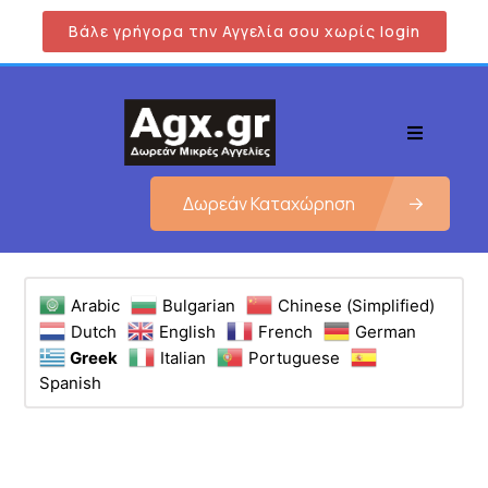
Βάλε γρήγορα την Αγγελία σου χωρίς login
Δωρεάν Καταχώρηση
Arabic
Bulgarian
Chinese (Simplified)
Dutch
English
French
German
Greek
Italian
Portuguese
Spanish