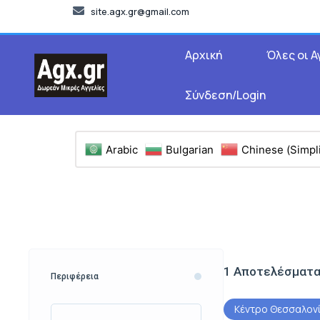
site.agx.gr@gmail.com
Αρχική
Όλες οι Α
Σύνδεση/Login
Arabic
Bulgarian
Chinese (Simpli
1
Αποτελέσματ
Περιφέρεια
Κέντρο Θεσσαλον