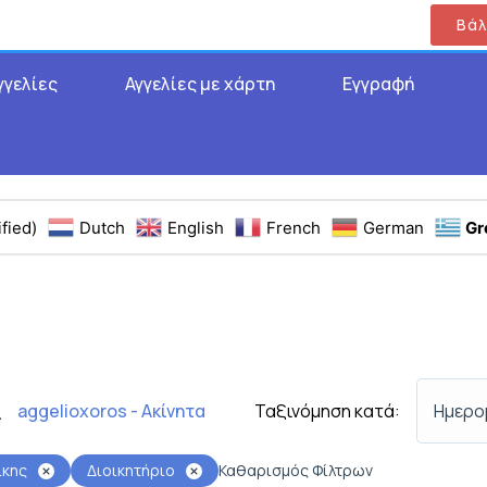
Βάλ
γγελίες
Αγγελίες με χάρτη
Εγγραφή
fied)
Dutch
English
French
German
Gr
Ταξινόμηση κατά:
Ημερο
aggelioxoros - Ακίνητα
α
ίκης
Διοικητήριο
Καθαρισμός Φίλτρων