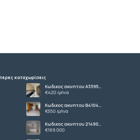
τερες καταχωρίσεις
Κωδικος ακινητου Α3395
γκαρσονιερα ανακαινισμενη
€420 /μήνα
στους Αμπελοκηπους
Κωδικος ακινητου Β4104
διαμερισμα στους
€550 /μήνα
Αμπελοκηπους
Κωδικος ακινητου 21490
διαμερισμα στην Ν.Πολιτεια
€169.000
Ευοσμου