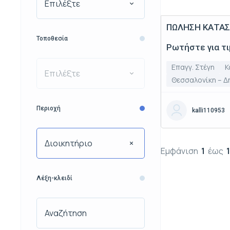
Επιλέξτε
ΠΩΛΗΣΗ ΚΑΤΑ
Πώληση
Τοποθεσία
Ρωτήστε για τ
Επαγγ. Στέγη
Κ
Επιλέξτε
Θεσσαλονίκη – Δ
Περιοχή
kalli110953
Διοικητήριο
Εμφάνιση
1
έως
1
Λέξη-κλειδί