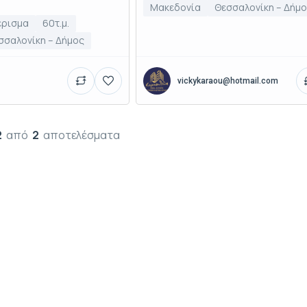
Μακεδονία
Θεσσαλονίκη – Δήμ
έρισμα
60τ.μ.
σσαλονίκη – Δήμος
vickykaraou@hotmail.com
2
από
2
αποτελέσματα