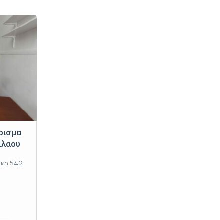
ρισμα
ιλαου
ίκη 542