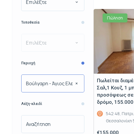
Επιλέξτε
Πώληση
Τοποθεσία
Επιλέξτε
Περιοχή
Πωλείται διαμέρ
Βούλγαρη - Άγιος Ελευθέριος - Ντεπώ
Σαλ,1 Κουζ, 1 μ
προσόψεως σε 
δρόμο, 155.00
Λέξη-κλειδί
542 48, Πατρι
Θεσσαλονίκη 
€155.000