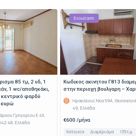
Ενοικίαση
ισμα 85 τμ, 2 υδ, 1
Κωδικος ακινητου Γ813 διαμε
πάν, 1 wc/αποθηκάκι,
στην περιοχη βουλγαρη – Χαρ
κεντρικό φαρδύ
Ηρακλέους Νέα 59Α, Θεσσαλον
0 ευρώ
49, Ελλάδα
άρχου Γρηγορίου Ε 45,
€600 /μήνα
542 48, Ελλάδα
Κατοικία
Διαμέρισμα
135τ.μ.