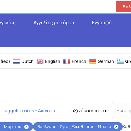
Βάλ
γγελίες
Αγγελίες με χάρτη
Εγγραφή
fied)
Dutch
English
French
German
Gr
Ταξινόμηση κατά:
Ημερο
aggelioxoros - Ακίνητα
α
 - Μαρτίου
Βούλγαρη - Άγιος Ελευθέριος - Ντεπώ
Καθ