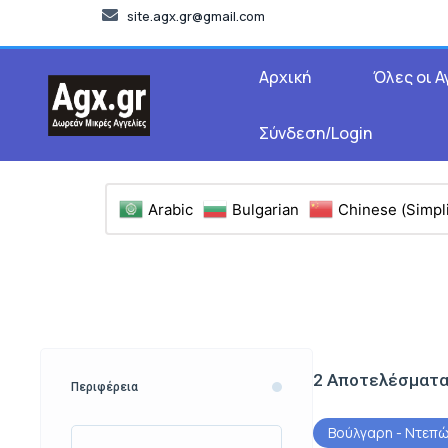
site.agx.gr@gmail.com
Αρχική
Όλες οι Α
Σύνδεση/Login
Arabic
Bulgarian
Chinese (Simpli
2
Αποτελέσματ
Περιφέρεια
Βούλγαρη - Ντεπώ