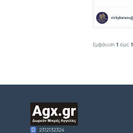
vickykaraou
Εμφάνιση
1
έως
2312132324