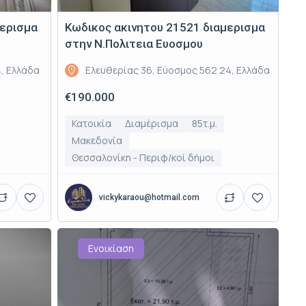
μερισμα
Κωδικος ακινητου 21521 διαμερισμα
στην Ν.Πολιτεια Ευοσμου
4, Ελλάδα
Ελευθερίας 36, Εύοσμος 562 24, Ελλάδα
€190.000
Κατοικία
Διαμέρισμα
85τ.μ.
Μακεδονία
Θεσσαλονίκη - Περιφ/κοί δήμοι
vickykaraou@hotmail.com
Ενοικίαση