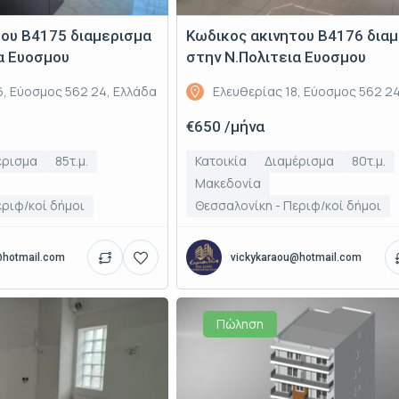
του Β4175 διαμερισμα
Κωδικος ακινητου Β4176 δια
α Ευοσμου
στην Ν.Πολιτεια Ευοσμου
6, Εύοσμος 562 24, Ελλάδα
Ελευθερίας 18, Εύοσμος 562 2
€650 /μήνα
έρισμα
85τ.μ.
Κατοικία
Διαμέρισμα
80τ.μ.
Μακεδονία
εριφ/κοί δήμοι
Θεσσαλονίκη - Περιφ/κοί δήμοι
@hotmail.com
vickykaraou@hotmail.com
Πώληση