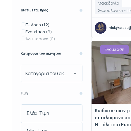
Μακεδονία
Θεσσαλονίκη - Π
Διατίθεται προς
Πώληση
(12)
vickykaraou
Ενοικίαση
(9)
Αντιπαροχή
(0)
Ενοικίαση
Κατηγορία του ακινήτου
Κατηγορία του ακινήτου
Τιμή
Κωδικος ακινη
επιπλωμενο κα
Ν.Πόλιτεια Ευο