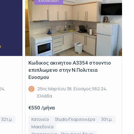
Ενοικίαση
Κωδικος ακινητου Α3354 στουντιο
επιπλωμενο στην Ν.Πολιτεια
Ευοσμου
24,
25ης Μαρτίου 38, Εύοσμος 562 24,
Ελλάδα
€550 /μήνα
32τ.μ.
Κατοικία
Studio/Γκαρσονιέρα
30τ.μ.
Μακεδονία