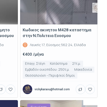
δμητο
Κωδικος ακινητου Μ428 καταστημα
Ευοσμου
στην Ν.Πολιτεια Ευοσμου
άδα
Λευκής 17, Εύοσμος 562 24, Ελλάδα
€400 /μήνα
Επαγγ. Στέγη
Κατάστημα
21τ.μ.
Εμβαδόν οικοπέδου: 250τ.μ.
Μακεδονία
Θεσσαλονίκη - Περιφ/κοί δήμοι
vickykaraou@hotmail.com