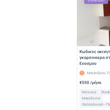
Ενοικίαση
Κωδικος ακινη
γκαρσονιερα στ
Ευοσμου
Μαιάνδρου 70
€550 /μήνα
Κατοικία
Stud
Μακεδονία
Θεσσαλονίκη - Π