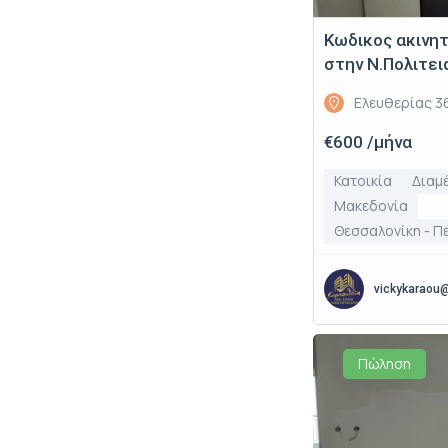
Κωδικος ακινη
στην Ν.Πολιτει
Ελευθερίας 3
€600 /μήνα
Κατοικία
Διαμ
Μακεδονία
Θεσσαλονίκη - Π
vickykaraou
Πώληση