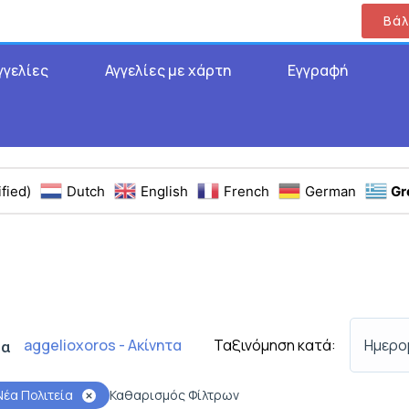
Βάλ
γγελίες
Αγγελίες με χάρτη
Εγγραφή
fied)
Dutch
English
French
German
Gr
Ταξινόμηση κατά:
Ημερο
aggelioxoros - Ακίνητα
τα
Νέα Πολιτεία
Καθαρισμός Φίλτρων