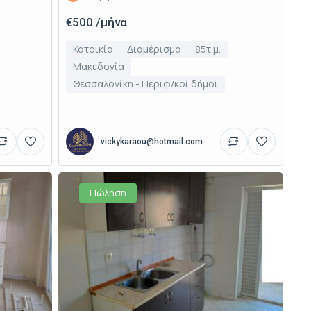
€500 /μήνα
Κατοικία
Διαμέρισμα
85τ.μ.
Μακεδονία
Θεσσαλονίκη - Περιφ/κοί δήμοι
vickykaraou@hotmail.com
Πώληση