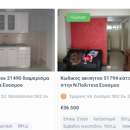
Πώληση
του 21490 διαμερισμα
Κωδικος ακινητου 51794 κατ
α Ευοσμου
στην Ν.Πολιτεια Ευοσμου
 52, Θεσσαλονίκη 562 24,
Σμύρνης 49, Εύοσμος 562 24, 
€36.500
Επαγγ. Στέγη
Κατάστημα
30τ.μ
έρισμα
88τ.μ.
Εμβαδόν οικοπέδου: 150τ.μ.
Μακ