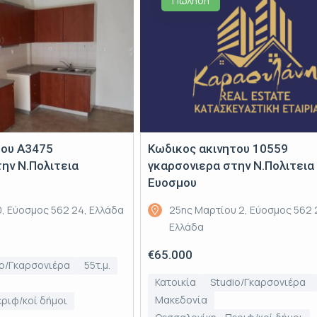
Πώληση
του Α3475
Κωδικος ακινητου 10559
ην Ν.Πολιτεια
γκαρσονιερα στην Ν.Πολιτεια
Ευοσμου
, Εύοσμος 562 24, Ελλάδα
25ης Μαρτίου 2, Εύοσμος 562 
Ελλάδα
€65.000
io/Γκαρσονιέρα
55τ.μ.
Κατοικία
Studio/Γκαρσονιέρα
Μακεδονία
εριφ/κοί δήμοι