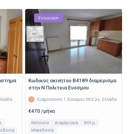
Ενοικίαση
αστημα
Κωδικος ακινητου Β4189 διαμερισμα
στην Ν.Πολιτεια Ευοσμου
Ελλάδα
Ευφροσύνης 1, Εύοσμος 562 24, Ελλάδα
€470 /μήνα
.
Κατοικία
Διαμέρισμα
60τ.μ.
εδονία
Μακεδονία