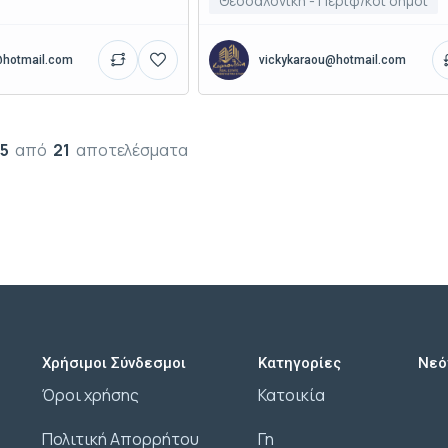
Θεσσαλονίκη - Περιφ/κοί δήμοι
@hotmail.com
vickykaraou@hotmail.com
15
από
21
αποτελέσματα
Χρήσιμοι Σύνδεσμοι
Κατηγορίες
Νεό
Όροι χρήσης
Κατοικία
Πολιτική Απορρήτου
Γη