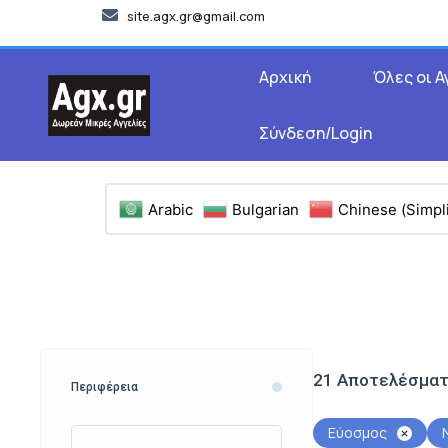
site.agx.gr@gmail.com
Αρχική
Όλες οι Α
Σύνδεση/Login
Arabic
Bulgarian
Chinese (Simpli
21
Αποτελέσμα
Περιφέρεια
Εύοσμος