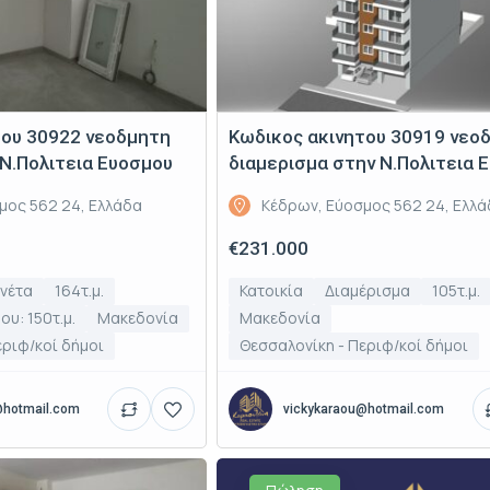
του 30922 νεοδμητη
Κωδικος ακινητου 30919 νεο
Ν.Πολιτεια Ευοσμου
διαμερισμα στην Ν.Πολιτεια 
μος 562 24, Ελλάδα
Κέδρων, Εύοσμος 562 24, Ελλ
€231.000
νέτα
164τ.μ.
Κατοικία
Διαμέρισμα
105τ.μ.
υ: 150τ.μ.
Μακεδονία
Μακεδονία
εριφ/κοί δήμοι
Θεσσαλονίκη - Περιφ/κοί δήμοι
@hotmail.com
vickykaraou@hotmail.com