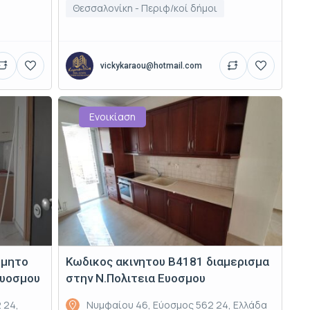
Θεσσαλονίκη - Περιφ/κοί δήμοι
vickykaraou@hotmail.com
Ενοικίαση
δμητο
Κωδικος ακινητου Β4181 διαμερισμα
Ευοσμου
στην Ν.Πολιτεια Ευοσμου
 24,
Νυμφαίου 46, Εύοσμος 562 24, Ελλάδα