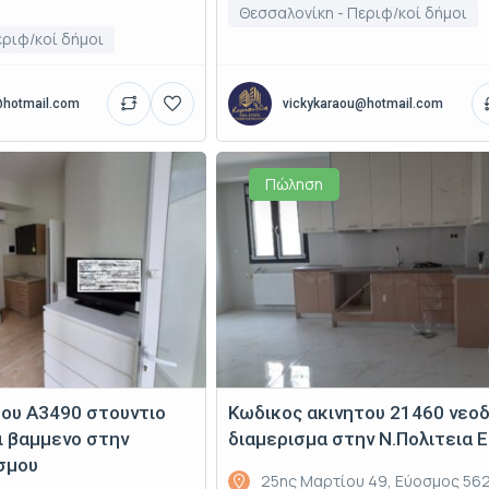
Θεσσαλονίκη - Περιφ/κοί δήμοι
εριφ/κοί δήμοι
@hotmail.com
vickykaraou@hotmail.com
Πώληση
του Α3490 στουντιο
Κωδικος ακινητου 21460 νεο
ι βαμμενο στην
διαμερισμα στην Ν.Πολιτεια 
σμου
25ης Μαρτίου 49, Εύοσμος 562