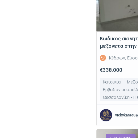
Κωδικος ακινη
μεζονετα στην 
Κέδρων, Εύοσ
€338.000
Κατοικία
Μεζο
Εμβαδόν οικοπέδο
Θεσσαλονίκη - Π
vickykaraou