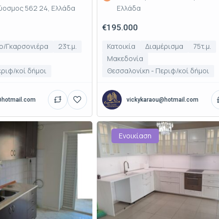
Εύοσμος 562 24, Ελλάδα
Ελλάδα
€195.000
io/Γκαρσονιέρα
23τ.μ.
Κατοικία
Διαμέρισμα
75τ.μ.
Μακεδονία
εριφ/κοί δήμοι
Θεσσαλονίκη - Περιφ/κοί δήμοι
@hotmail.com
vickykaraou@hotmail.com
Ενοικίαση