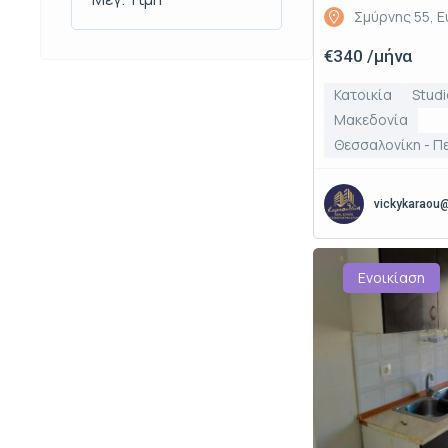
Σμύρνης 55, 
€340 /μήνα
Κατοικία
Stud
Μακεδονία
Θεσσαλονίκη - Π
vickykaraou
Ενοικίαση