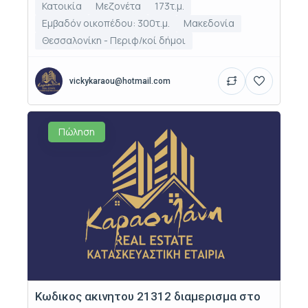
Κατοικία
Μεζονέτα
173τ.μ.
Εμβαδόν οικοπέδου: 300τ.μ.
Μακεδονία
Θεσσαλονίκη - Περιφ/κοί δήμοι
vickykaraou@hotmail.com
Πώληση
Κωδικος ακινητου 21312 διαμερισμα στο