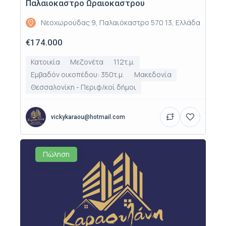
Παλαιοκαστρο Ωραιοκαστρου
Νεοχωρούδας 9, Παλαιόκαστρο 570 13, Ελλάδα
€174.000
Κατοικία
Μεζονέτα
112τ.μ.
Εμβαδόν οικοπέδου: 350τ.μ.
Μακεδονία
Θεσσαλονίκη - Περιφ/κοί δήμοι
vickykaraou@hotmail.com
Πώληση