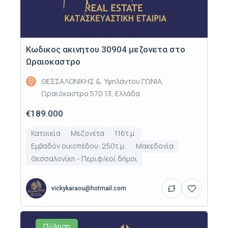
Κωδικος ακινητου 30904 μεζονετα στο
Ωραιοκαστρο
ΘΕΣΣΑΛΟΝΙΚΗΣ &, Υψηλάντου ΓΩΝΙΑ,
Ωραιόκαστρο 570 13, Ελλάδα
€189.000
Κατοικία
Μεζονέτα
116τ.μ.
Εμβαδόν οικοπέδου: 250τ.μ.
Μακεδονία
Θεσσαλονίκη - Περιφ/κοί δήμοι
vickykaraou@hotmail.com
Πώληση