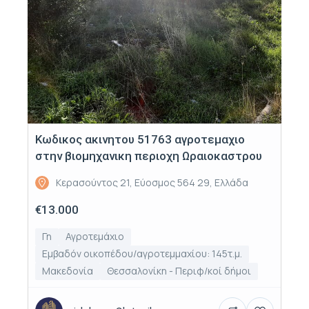
Κωδικος ακινητου 51763 αγροτεμαχιο
στην βιομηχανικη περιοχη Ωραιοκαστρου
Κερασούντος 21, Εύοσμος 564 29, Ελλάδα
€13.000
Γη
Αγροτεμάχιο
Εμβαδόν οικοπέδου/αγροτεμμαχίου: 145τ.μ.
Μακεδονία
Θεσσαλονίκη - Περιφ/κοί δήμοι