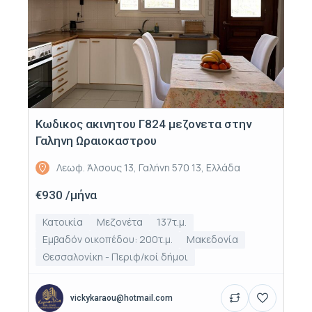
Κωδικος ακινητου Γ824 μεζονετα στην
Γαληνη Ωραιοκαστρου
Λεωφ. Άλσους 13, Γαλήνη 570 13, Ελλάδα
€930 /μήνα
Κατοικία
Μεζονέτα
137τ.μ.
Εμβαδόν οικοπέδου: 200τ.μ.
Μακεδονία
Θεσσαλονίκη - Περιφ/κοί δήμοι
vickykaraou@hotmail.com