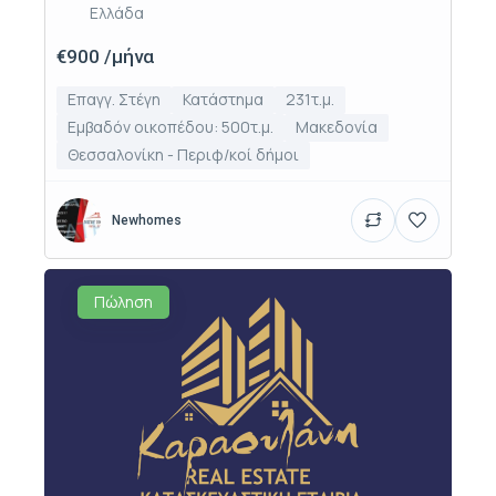
Ελλάδα
€900 /μήνα
Επαγγ. Στέγη
Κατάστημα
231τ.μ.
Εμβαδόν οικοπέδου: 500τ.μ.
Μακεδονία
Θεσσαλονίκη - Περιφ/κοί δήμοι
Newhomes
Πώληση