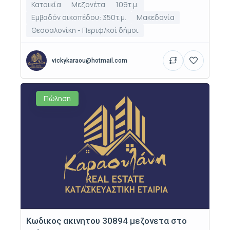
Κατοικία
Μεζονέτα
109τ.μ.
Εμβαδόν οικοπέδου: 350τ.μ.
Μακεδονία
Θεσσαλονίκη - Περιφ/κοί δήμοι
vickykaraou@hotmail.com
Πώληση
Κωδικος ακινητου 30894 μεζονετα στο