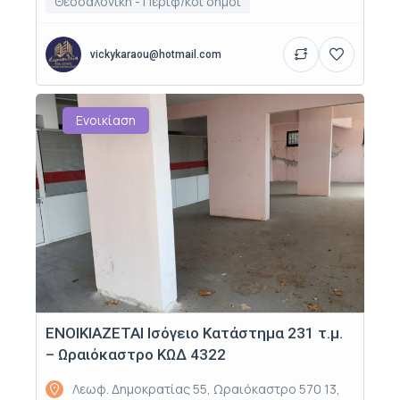
Θεσσαλονίκη - Περιφ/κοί δήμοι
vickykaraou@hotmail.com
Ενοικίαση
ΕΝΟΙΚΙΑΖΕΤΑΙ Ισόγειο Κατάστημα 231 τ.μ.
– Ωραιόκαστρο ΚΩΔ 4322
Λεωφ. Δημοκρατίας 55, Ωραιόκαστρο 570 13,