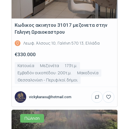
Κωδικος ακινητου 31017 μεζονετα στην
Γαληνη Ωραιοκαστρου
Λεωφ. Άλσους 10, Γαλήνη 570 13, Ελλάδα
€330.000
Κατοικία
Μεζονέτα
173τ.μ.
Εμβαδόν οικοπέδου: 200τ.μ.
Μακεδονία
Θεσσαλονίκη - Περιφ/κοί δήμοι
vickykaraou@hotmail.com
Πώληση