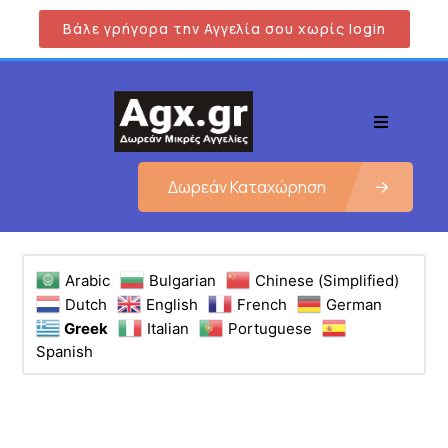
Βάλε γρήγορα την Αγγελία σου χωρίς login
Δωρεάν Καταχώρηση
Arabic
Bulgarian
Chinese (Simplified)
Dutch
English
French
German
Greek
Italian
Portuguese
Spanish