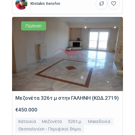
Ktistakis Xenofon
Πώληση
Μεζονέτα 326τ.μ στην ΓΑΛΗΝΗ (ΚΩΔ.2719)
€450.000
Κατοικία
Μεζονέτα
326τ.μ.
Μακεδονία
Θεσσαλονίκη - Περιφ/κοί δήμοι