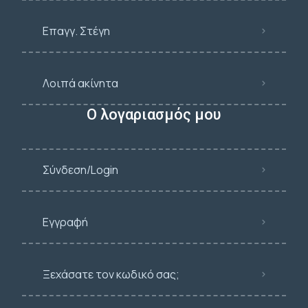
Επαγγ. Στέγη
Λοιπά ακίνητα
Ο λογαριασμός μου
Σύνδεση/Login
Εγγραφή
Ξεχάσατε τον κωδικό σας;