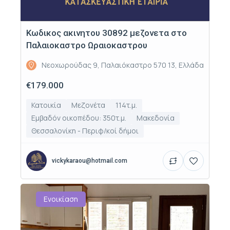
Κωδικος ακινητου 30892 μεζονετα στο
Παλαιοκαστρο Ωραιοκαστρου
Νεοχωρούδας 9, Παλαιόκαστρο 570 13, Ελλάδα
€179.000
Κατοικία
Μεζονέτα
114τ.μ.
Εμβαδόν οικοπέδου: 350τ.μ.
Μακεδονία
Θεσσαλονίκη - Περιφ/κοί δήμοι
vickykaraou@hotmail.com
Ενοικίαση