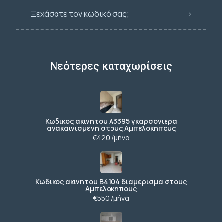
Ξεχάσατε τον κωδικό σας;
Νεότερες καταχωρίσεις
Κωδικος ακινητου Α3395 γκαρσονιερα
ανακαινισμενη στους Αμπελοκηπους
€420 /μήνα
Κωδικος ακινητου Β4104 διαμερισμα στους
Αμπελοκηπους
€550 /μήνα