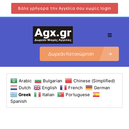
Βάλε γρήγορα την Αγγελία σου χωρίς login
Δωρεάν Καταχώρηση
Arabic
Bulgarian
Chinese (Simplified)
Dutch
English
French
German
Greek
Italian
Portuguese
Spanish