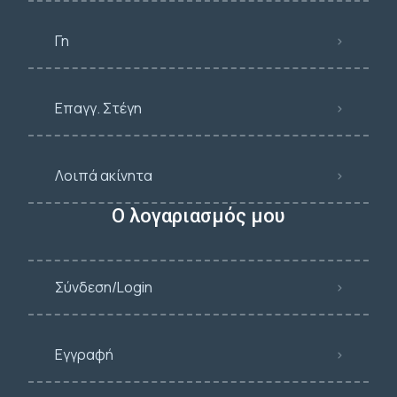
Γη
Επαγγ. Στέγη
Λοιπά ακίνητα
Ο λογαριασμός μου
Σύνδεση/Login
Εγγραφή