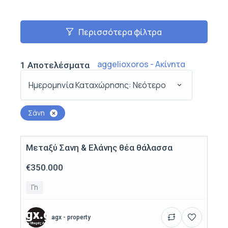
Περισσότερα φίλτρα
aggelioxoros - Ακίνητα
1
Αποτελέσματα
Ημερομηνία Καταχώρησης: Νεότερο
Σάνη
Μεταξύ Σανη & Ελάνης θέα θάλασσα
Πώληση
€350.000
Γη
agx - property