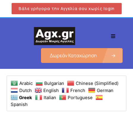
Βάλε γρήγορα την Αγγελία σου χωρίς login
Δωρεάν Καταχώρηση
Arabic
Bulgarian
Chinese (Simplified)
Dutch
English
French
German
Greek
Italian
Portuguese
Spanish