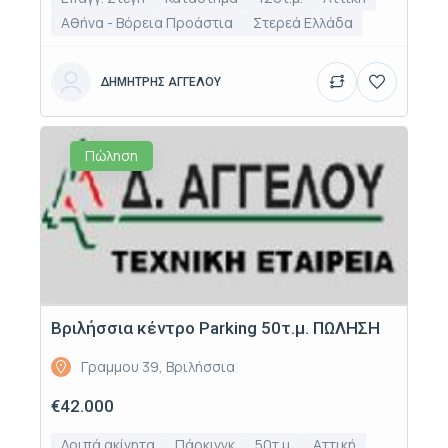
Αθήνα - Βόρεια Προάστια
Στερεά Ελλάδα
ΔΗΜΗΤΡΗΣ ΑΓΓΕΛΟΥ
Πώληση
Βριλήσσια κέντρο Parking 50τ.μ. ΠΩΛΗΣΗ
Γραμμου 39, Βριλήσσια
€42.000
Λοιπά ακίνητα
Πάρκινγκ
50τ.μ.
Αττική