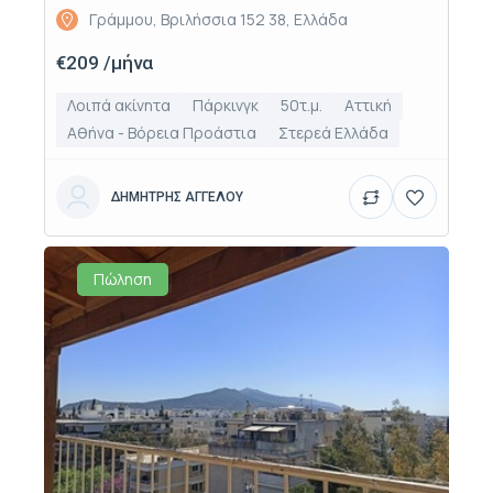
Γράμμου, Βριλήσσια 152 38, Ελλάδα
€209 /μήνα
Λοιπά ακίνητα
Πάρκινγκ
50τ.μ.
Αττική
Αθήνα - Βόρεια Προάστια
Στερεά Ελλάδα
ΔΗΜΗΤΡΗΣ ΑΓΓΕΛΟΥ
Πώληση