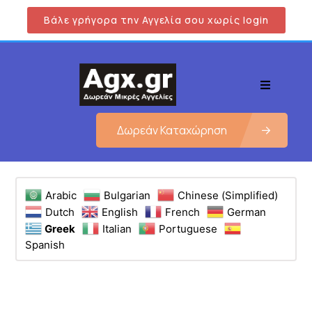
Βάλε γρήγορα την Αγγελία σου χωρίς login
Δωρεάν Καταχώρηση
Arabic
Bulgarian
Chinese (Simplified)
Dutch
English
French
German
Greek
Italian
Portuguese
Spanish