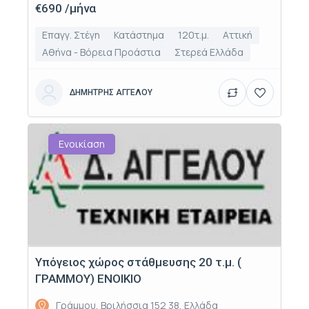
€690 /μήνα
Επαγγ. Στέγη
Κατάστημα
120τ.μ.
Αττική
Αθήνα - Βόρεια Προάστια
Στερεά Ελλάδα
ΔΗΜΗΤΡΗΣ ΑΓΓΕΛΟΥ
Ενοικίαση
Υπόγειος χώρος στάθμευσης 20 τ.μ. (
ΓΡΑΜΜΟΥ) ΕΝΟΙΚΙΟ
Γράμμου, Βριλήσσια 152 38, Ελλάδα