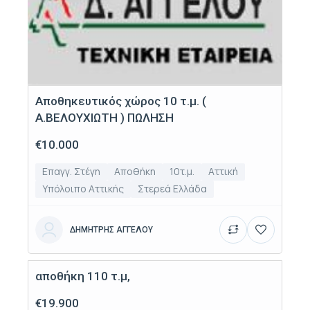
Αποθηκευτικός χώρος 10 τ.μ. (
Α.ΒΕΛΟΥΧΙΩΤΗ ) ΠΩΛΗΣΗ
€10.000
Επαγγ. Στέγη
Αποθήκη
10τ.μ.
Αττική
Υπόλοιπο Αττικής
Στερεά Ελλάδα
ΔΗΜΗΤΡΗΣ ΑΓΓΕΛΟΥ
αποθήκη 110 τ.μ,
Πώληση
€19.900