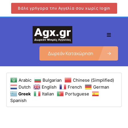
Βάλε γρήγορα την Αγγελία σου χωρίς login
Δωρεάν Καταχώρηση
Arabic
Bulgarian
Chinese (Simplified)
Dutch
English
French
German
Greek
Italian
Portuguese
Spanish