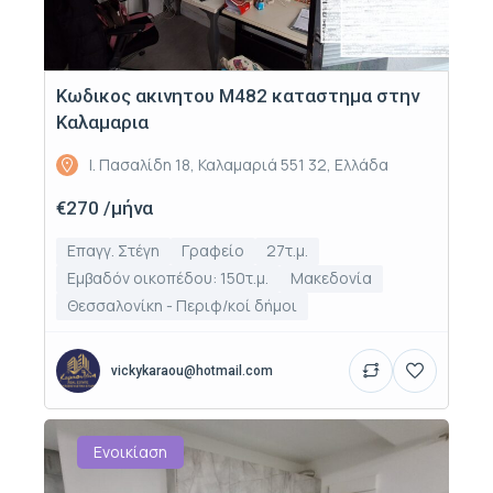
Κωδικος ακινητου Μ482 καταστημα στην
Καλαμαρια
Ι. Πασαλίδη 18, Καλαμαριά 551 32, Ελλάδα
€270 /μήνα
Επαγγ. Στέγη
Γραφείο
27τ.μ.
Εμβαδόν οικοπέδου: 150τ.μ.
Μακεδονία
Θεσσαλονίκη - Περιφ/κοί δήμοι
vickykaraou@hotmail.com
Ενοικίαση