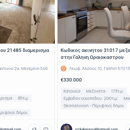
του 21485 διαμερισμα
Κωδικος ακινητου 31017 μεζ
στην Γαληνη Ωραιοκαστρου
ντινού 2a, Μενεμένη 546
Λεωφ. Άλσους 10, Γαλήνη 570 1
€330.000
Κατοικία
Μεζονέτα
173τ.μ.
έρισμα
85τ.μ.
Εμβαδόν οικοπέδου: 200τ.μ.
Μα
Θεσσαλονίκη - Περιφ/κοί δήμοι
εριφ/κοί δήμοι
@hotmail.com
vickykaraou@hotmail.com