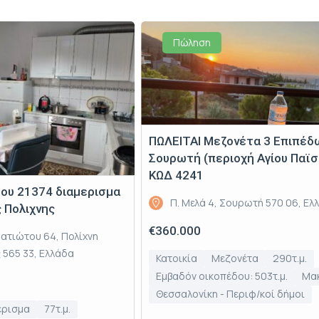
Πώληση
ΠΩΛΕΙΤΑΙ Μεζονέτα 3 Επιπέδ
Σουρωτή (περιοχή Αγίου Παϊσ
ΚΩΔ 4241
του 21374 διαμερισμα
Π. Μελά 4, Σουρωτή 570 06, Ελ
 Πολιχνης
€360.000
ατιώτου 64, Πολίχνη
 565 33, Ελλάδα
Κατοικία
Μεζονέτα
290τ.μ.
Εμβαδόν οικοπέδου: 503τ.μ.
Μα
Θεσσαλονίκη - Περιφ/κοί δήμοι
έρισμα
77τ.μ.