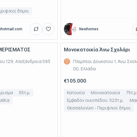
εριφ/κοί δήμοι
@hotmail.com
Newhomes
ΑΜΕΡΙΣΜΑΤΟΣ
Μονοκατοικία Άνω Σχολάρι
Πώληση
ου 129, Αλεξάνδρεια 593
Πλεμπεοι Δουκατου 1, Άνω Σχολ
00, Ελλάδα
€105.000
έρισμα
55τ.μ.
Κατοικία
Μονοκατοικία
75τ.μ
αθία
Εμβαδόν οικοπέδου: 523τ.μ.
Μα
Θεσσαλονίκη - Περιφ/κοί δήμοι