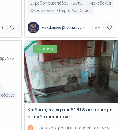
Εμβαδόν οικοπέδου: 150τ.μ.
Μακεδονία
Θεσσαλονίκη - Περιφ/κοί δήμοι
vickykaraou@hotmail.com
Πώληση
άρι 575
.
κεδονία
Κωδικος ακινητου 51818 διαμερισμα
στην Σταυρουπολη
Ωραιοκάστρου 101, Σταυρούπολη 564