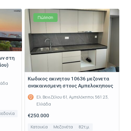
Πώληση
ων στη
ίου)
Κωδικος ακινητου 10636 μεζονετα
λάδα
ανακαινισμενη στους Αμπελοκηπους
Ελ. Βενιζέλου 61, Αμπελόκηποι 561 23,
Ελλάδα
κεδονία
€250.000
Κατοικία
Μεζονέτα
82τ.μ.