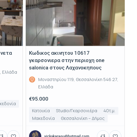
ονετα
Κωδικος ακινητου 10617
γκαρσονιερα στην περιοχη one
salonica στους Λαχανοκηπους
3, Ελλάδα
Μοναστηρίου 119, Θεσσαλονίκη 546 27,
Ελλάδα
€95.000
κεδονία
Κατοικία
Studio/Γκαρσονιέρα
40τ.μ.
Μακεδονία
Θεσσαλονίκη – Δήμος
vickykaraou@hotmail.com