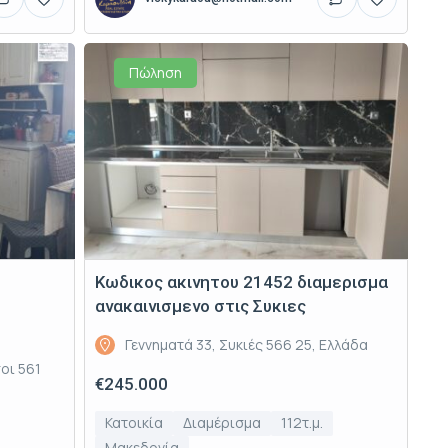
Πώληση
Κωδικος ακινητου 21452 διαμερισμα
ανακαινισμενο στις Συκιες
Γεννηματά 33, Συκιές 566 25, Ελλάδα
οι 561
€245.000
Κατοικία
Διαμέρισμα
112τ.μ.
Μακεδονία