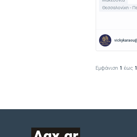
Θεσσαλονίκη - Π
vickykaraou
Εμφάνιση
1
έως