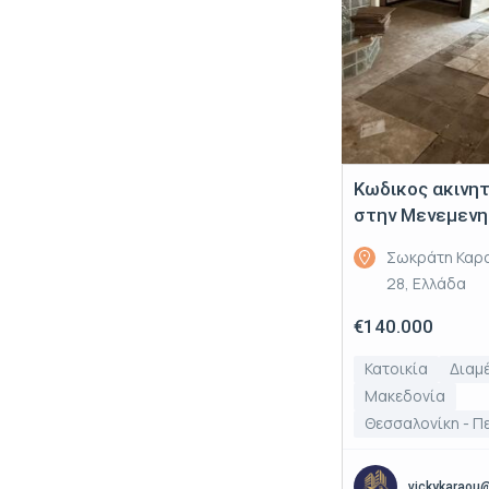
Κωδικος ακινη
στην Μενεμενη
Σωκράτη Καρα
28, Ελλάδα
€140.000
Κατοικία
Διαμ
Μακεδονία
Θεσσαλονίκη - Π
vickykaraou