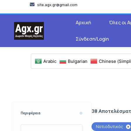
site.agx.gr@gmail.com
Αρχική
Όλες οι Α
Σύνδεση/Login
Arabic
Bulgarian
Chinese (Simpli
38
Αποτελέσμα
Περιφέρεια
Νοτιοδυτικός