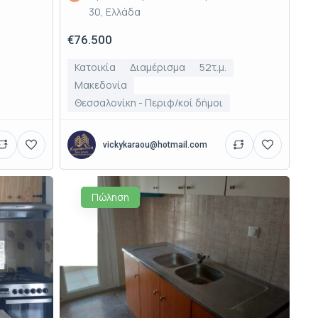
30, Ελλάδα
€76.500
Κατοικία
Διαμέρισμα
52τ.μ.
Μακεδονία
Θεσσαλονίκη - Περιφ/κοί δήμοι
vickykaraou@hotmail.com
Πώληση