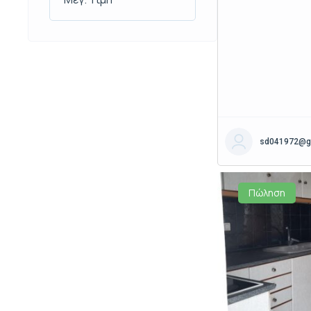
sd041972@g
Πώληση