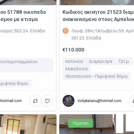
του 51788 οικοπεδο
Κωδικος ακινητου 21523 δια
οσμου με κτισμα
ανακαινισμενο στους Αμπελο
ύοσμος 562 24, Ελλάδα
Λεωφ. 28ης Ὀκτωβρίου 59, Αμπ
561 23, Ελλάδα
€110.000
Κατοικία
Διαμέρισμα
72τ.μ.
ου/αγροτεμμαχίου:
Μακεδονία
Θεσσαλονίκη - Περιφ/κοί δήμοι
εριφ/κοί δήμοι
@hotmail.com
vickykaraou@hotmail.com
Πώληση