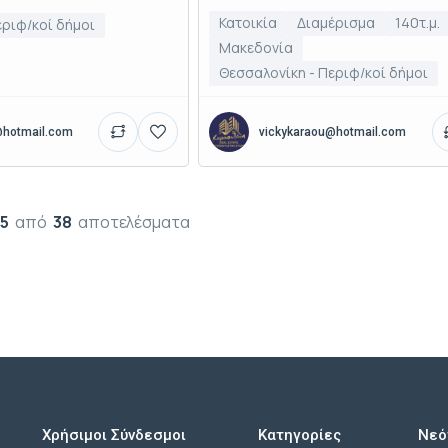
Κατοικία
Διαμέρισμα
140τ.μ.
εριφ/κοί δήμοι
Μακεδονία
Θεσσαλονίκη - Περιφ/κοί δήμοι
@hotmail.com
vickykaraou@hotmail.com
15
από
38
αποτελέσματα
Χρήσιμοι Σύνδεσμοι
Κατηγορίες
Νεό