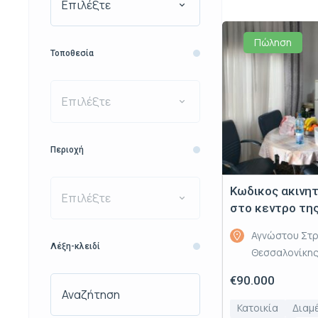
Επιλέξτε
Πώληση
Τοποθεσία
Επιλέξτε
Περιοχή
Κωδικος ακινη
Επιλέξτε
στο κεντρο της
Αγνώστου Στρ
Λέξη-κλειδί
Θεσσαλονίκης
€90.000
Κατοικία
Διαμ