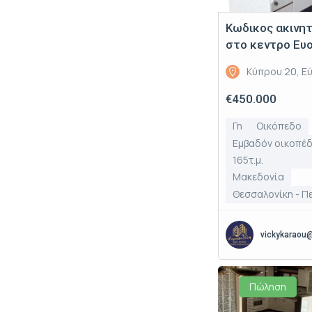
Κωδικος ακινη
στο κεντρο Ευ
Κύπρου 20, Ε
€450.000
Γη
Οικόπεδο
Εμβαδόν οικοπέδ
165τ.μ.
Μακεδονία
Θεσσαλονίκη - Π
vickykaraou
Πώληση