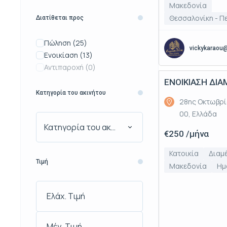
Μακεδονία
Θεσσαλονίκη - Π
Διατίθεται προς
Πώληση
(25)
vickykaraou
Ενοικίαση
(13)
Αντιπαροχή
(0)
ΕΝΟΙΚΙΑΣΗ ΔΙ
Ενοικίαση
Κατηγορία του ακινήτου
28ης Οκτωβρί
00, Ελλάδα
Κατηγορία του ακινήτου
€250 /μήνα
Κατοικία
Διαμ
Τιμή
Μακεδονία
Ημ