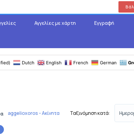
Βάλ
γγελίες
Αγγελίες με χάρτη
Εγγραφή
fied)
Dutch
English
French
German
Gr
Ταξινόμηση κατά:
Ημερο
aggelioxoros - Ακίνητα
τα