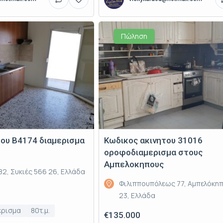
Πώληση
του Β4174 διαμερισμα
Κωδικος ακινητου 31016
οροφοδιαμερισμα στους
Αμπελοκηπους
2, Συκιές 566 26, Ελλάδα
Φιλιππουπόλεως 77, Αμπελόκηπ
23, Ελλάδα
έρισμα
80τ.μ.
€135.000