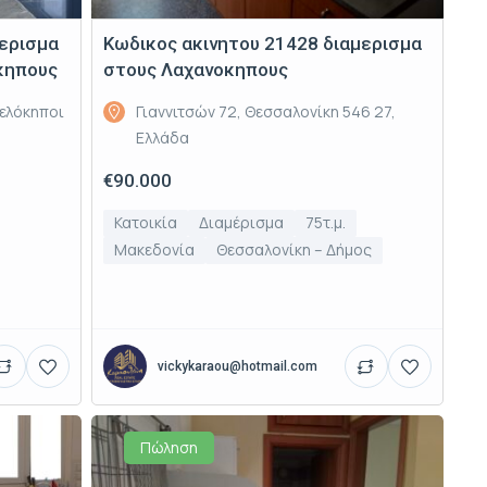
μερισμα
Κωδικος ακινητου 21428 διαμερισμα
κηπους
στους Λαχανοκηπους
ελόκηποι
Γιαννιτσών 72, Θεσσαλονίκη 546 27,
Ελλάδα
€90.000
Κατοικία
Διαμέρισμα
75τ.μ.
Μακεδονία
Θεσσαλονίκη – Δήμος
vickykaraou@hotmail.com
Πώληση