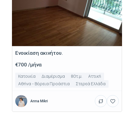
Ενοικίαση ακινήτου.
€700 /μήνα
Κατοικία
Διαμέρισμα
80τ.μ.
Αττική
Αθήνα - Βόρεια Προάστια
Στερεά Ελλάδα
Anna Mikri