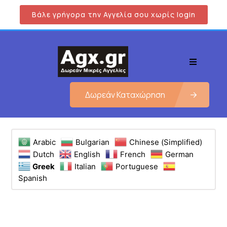
Βάλε γρήγορα την Αγγελία σου χωρίς login
Δωρεάν Καταχώρηση
Arabic
Bulgarian
Chinese (Simplified)
Dutch
English
French
German
Greek
Italian
Portuguese
Spanish