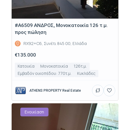
#Α6509 ΑΝΔΡΟΣ, Μονοκατοικία 126 τ.μ.
προς πώληση
RX92+C6, Συνέτι 845 00, Ελλάδα
€135.000
Κατοικία
Μονοκατοικία
126τ.μ.
Εμβαδόν οικοπέδου: 770τ.μ.
Κυκλάδες
ATHENS PROPERTY Real Estate
Ενοικίαση