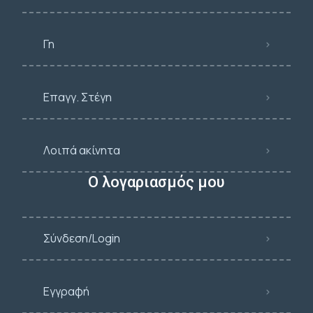
Γη
Επαγγ. Στέγη
Λοιπά ακίνητα
Ο λογαριασμός μου
Σύνδεση/Login
Εγγραφή