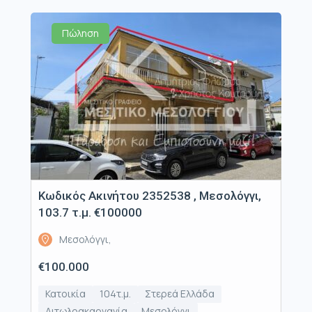
Πώληση
Κωδικός Ακινήτου 2352538 , Μεσολόγγι,
103.7 τ.μ. €100000
Μεσολόγγι,
€100.000
Κατοικία
104τ.μ.
Στερεά Ελλάδα
Αιτωλοακαρνανία
Μεσολόγγι