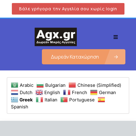
Βάλε γρήγορα την Αγγελία σου χωρίς login
Δωρεάν Καταχώρηση
Arabic
Bulgarian
Chinese (Simplified)
Dutch
English
French
German
Greek
Italian
Portuguese
Spanish