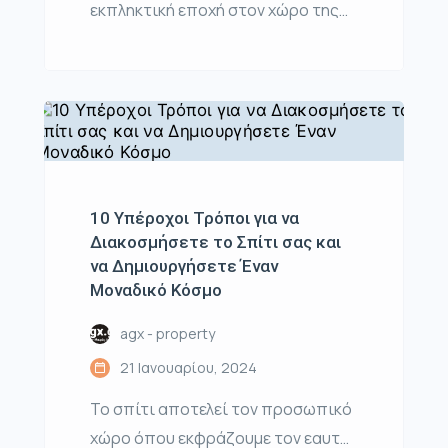
εκπληκτική εποχή στον χώρο της
εσωτερικής διακόσμησης,
αφήνοντας πίσω τα συνηθισμένα
και ανοίγοντας τον δρόμο για την
πιο εμπνευσμένη αισθητική που
έχουμε δει μέχρι τώρα. Η εξέλιξη
των τάσεων στον χώρο του design
επιφέρει μια φρέσκια ανάσα και
10 Υπέροχοι Τρόποι για να
δημιουργεί μια νέα προοπτική για
Διακοσμήσετε το Σπίτι σας και
να Δημιουργήσετε Έναν
τη διαμόρφωση του ιδανικού
Μοναδικό Κόσμο
σπιτιού. […]
agx - property
21 Ιανουαρίου, 2024
Το σπίτι αποτελεί τον προσωπικό
χώρο όπου εκφράζουμε τον εαυτό