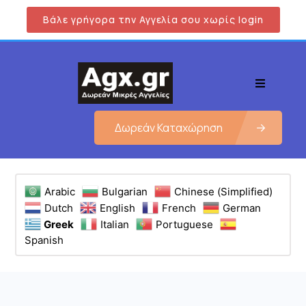
Βάλε γρήγορα την Αγγελία σου χωρίς login
Δωρεάν Καταχώρηση
Arabic
Bulgarian
Chinese (Simplified)
Dutch
English
French
German
Greek
Italian
Portuguese
Spanish