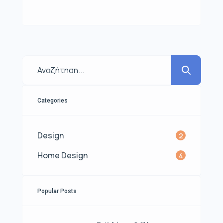
μας και αντικατοπτρίζουμε την
αισθητική μας. Η διακόσμηση είναι
ο τρόπος με τον οποίο
μετατρέπουμε το σπίτι μας σε έναν
ζεστό, ευχάριστο χώρο που
αντανακλά την προσωπικότητά
μας. Ανακαλύψτε 10 υπέροχους
Categories
τρόπους για να διακοσμήσετε το
σπίτι σας και να δημιουργήσετε
Design
2
έναν μοναδικό κόσμο. 1. […]
Home Design
4
Popular Posts