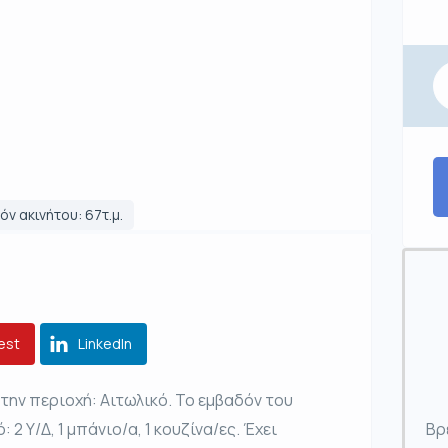
ν ακινήτου: 67τ.μ.
est
LinkedIn
την περιοχή: Αιτωλικό. Το εμβαδόν του
: 2 Υ/Δ, 1 μπάνιο/α, 1 κουζίνα/ες. Έχει
Βρ