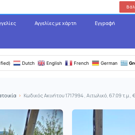
Βάλ
γγελίες
Αγγελίες με χάρτη
Εγγραφή
fied)
Dutch
English
French
German
Gr
ατοικία
Κωδικός Ακινήτου 1717994 , Αιτωλικό, 67.09 τ.μ.,