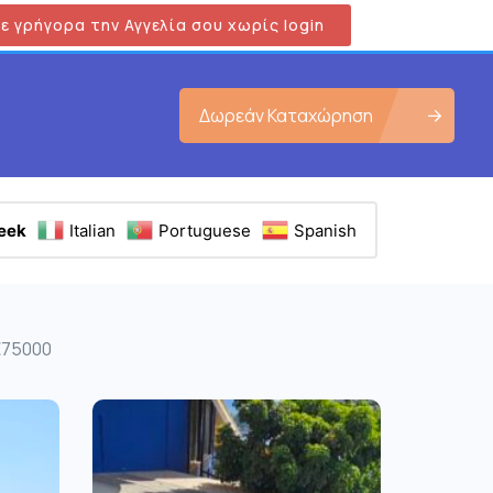
ε γρήγορα την Αγγελία σου χωρίς login
Δωρεάν Καταχώρηση
eek
Italian
Portuguese
Spanish
 €75000