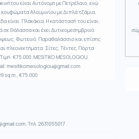
κινήτου είναι Αυτόνομη με Πετρέλαιο, ενώ
ει κουφώματα Αλουμινίου με Διπλά τζάμια,
δα είναι: Πλακάκια. Η κατάστασή του είναι:
ά σε Θάλασσα και έχει Δυτικομεσημβρινό
σύμ
όψεως, Φωτεινό, Παραθαλάσσιο και επίσης
αι πλεονεκτήματα: Σίτες, Τέντες, Πόρτα
 Τιμή: €75.000. MESITIKO MESOLOGIOU,
il: mesitikomesologiou@gmail.com
09 sq.m., €75.000
gmail.com, Τηλ. 2631055017