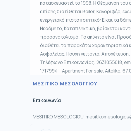
κατασκευαστεί το 1998. Η θέρμανση του α
επίσης διατίθεται Boiler, Καλοριφέρ, έχ
ενεργειακό πιστοποιητικό: Ε και τα δάπε
Νεόδμητο, Καταπληκτική, βρίσκεται κοντ
προσανατολισμό. Το ακίνητο είναι Προσ
διαθέτει τα παρακάτω χαρακτηριστικά κ
Ασφαλείας, Ησυχη γειτονιά, Αποχέτευση.
Τηλέφωνο Επικοινωνίας: 2631055018, ema
1717994 – Apartment For sale, Aitoliko, 67,
ΜΕΣΙΤΙΚΟ ΜΕΣΟΛΟΓΓΙΟΥ
Επικοινωνία
MESITIKO MESOLOGIOU, mesitikomesologiou@