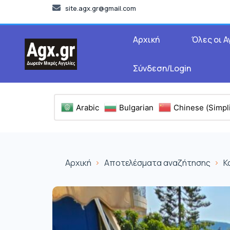
site.agx.gr@gmail.com
Αρχική
Όλες οι Α
Σύνδεση/Login
Arabic
Bulgarian
Chinese (Simpli
Αρχική
Αποτελέσματα αναζήτησης
Κ