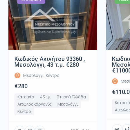
Κωδικός Ακινήτου 93360 ,
Κωδικό
Μεσολόγγι, 43 τ.μ. €280
Μεσολό
€1100
Μεσολόγγι, Κέντρο
Μεσο
€280
€110.
Κατοικία
43τ.μ.
Στερεά Ελλάδα
Κατοικί
Αιτωλοακαρνανία
Μεσολόγγι
Αιτωλο
Κέντρο