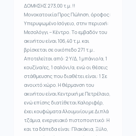
ΔΟΜΗΣΗΣ 273,00 τ.μ. !!
Μονοκατοικία Προς Πώληση, όροφος:
Υπερυψωμένο Ισόγειο, στην περιοχή:
Μεσολόγγι – Κέντρο. Το εμβαδόν του
ακινήτου είναι 106,40 τ.μ. και
βρίσκεται σε οικόπεδο 271 τ.μ..
Αποτελείται από: 2 Υ/Δ, 1 μπάνιο/α, 1
κουζίνα/ες, 1 σαλόνι/α, ενώ οι θέσεις
στάθμευσης που διαθέτει είναι: 1 Σε
ανοιχτό χώρο. Η θέρμανση του
ακινήτου είναι Κεντρική με Πετρέλαιο,
ενώ επίσης διατίθεται Καλοριφέρ,
έχει κουφώματα Αλουμινίου με Διπλά
τζάμια, ενεργειακό πιστοποιητικό: Η
και τα δάπεδα είναι: Πλακάκια, Ξύλο,