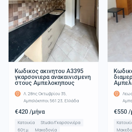
Κωδικ
Κωδικος ακινητου Α3395
διαμε
γκαρσονιερα ανακαινισμενη
Αμπελ
στους Αμπελοκηπους
Λεωφ
Λ. 28ης Οκτωβρίου 35,
Αμπε
Αμπελόκηποι 561 23, Ελλάδα
€550 /
€420 /μήνα
Κατοικί
Κατοικία
Studio/Γκαρσονιέρα
Μακεδο
60τ.μ.
Μακεδονία