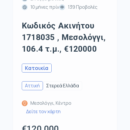
10 μήνες πρίν
139 Προβολές
Κωδικός Ακινήτου
1718035 , Μεσολόγγι,
106.4 τ.μ., €120000
Κατοικία
Αττική
Στερεά Ελλάδα
Μεσολόγγι, Κέντρο
Δείτε τον χάρτη
€120.000