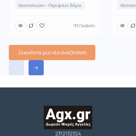
Θεσσαλο
Θεσσαλονίκη - Περιφ/κοί δήμοι
135 Προβολές
Ξεκινήστε μια νέα αναζήτηση
2312132324