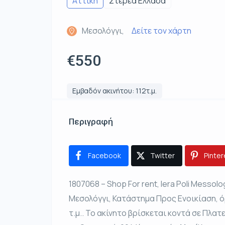
Αττική
Στερεά Ελλάδα
Μεσολόγγι,
Δείτε τον χάρτη
€550
Εμβαδόν ακινήτου: 112τ.μ.
Περιγραφή
Facebook
Twitter
Pinter
1807068 – Shop For rent, Iera Poli Messolog
Μεσολόγγι, Κατάστημα Προς Ενοικίαση, ό
τ.μ.. Το ακίνητο βρίσκεται κοντά σε Πλατ