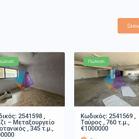
Ξεκι
Πώληση
Πώληση
ικός: 2541598 ,
Κωδικός: 2541569 ,
ζι – Μεταξουργείο
Ταύρος , 760 τ.μ.,
οτανικός , 345 τ.μ.,
€1000000
00000