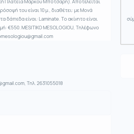
ική Πλατεία Μάρκου Μπότσαρη). Αποτελείται
πρόσοψή του είναι 10 μ., διαθέτει: με Μονά
τα δάπεδα είναι: Laminate. Το ακίνητο είναι
σύμ
Τιμή: €550. MESITIKO MESOLOGIOU, Τηλέφωνο
ikomesologiou@gmail.com
gmail.com, Τηλ. 2631055018