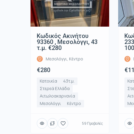
Κωδικός Ακινήτου
Κωδ
93360 , Μεσολόγγι, 43
233
τ.μ. €280
100
Μεσολόγγι, Κέντρο
€280
€11
Κατοικία
43τ.μ.
Κατ
Στερεά Ελλάδα
Στ
Αιτωλοακαρνανία
Αι
Μεσολόγγι
Κέντρο
Με
59 Προβολές