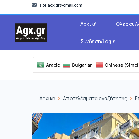
site.agx.gr@gmail.com
Αρχική
Όλες οι Α
Σύνδεση/Login
Arabic
Bulgarian
Chinese (Simpli
Αρχική
Αποτελέσματα αναζήτησης
Ε