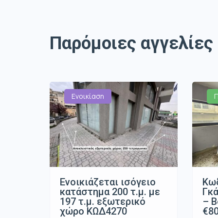
Παρόμοιες αγγελίες
Ενοικίαση
Ενοικιάζεται ισόγειο
Κωδ
κατάστημα 200 τ.μ. με
Γκά
197 τ.μ. εξωτερικό
– Β
χώρο ΚΩΔ4270
€8