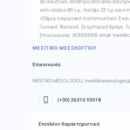
σε Οικιστική, 20 Μέτρα από αλλο (Κεντρ
από ισόγειο 80 τ.μ., πατάρι 32 τ.μ. και η 
τζάμια, ενεργειακό πιστοποιητικό: Ε και 
Γωνιακό, Φωτεινό, Σε εμπορικό δρόμο. 
Επικοινωνίας: 2631055018, email: mesit
ΜΕΣΙΤΙΚΟ ΜΕΣΟΛΟΓΓΙΟΥ
Επικοινωνία
MESITIKO MESOLOGIOU, mesitikomesologiou@
(+30) 26310 55018
Επιπλέον Χαρακτηριστικά