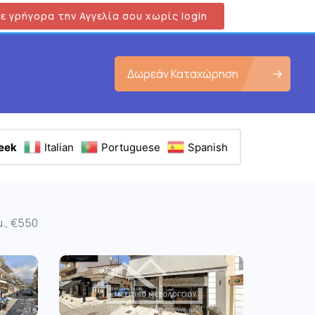
ε γρήγορα την Αγγελία σου χωρίς login
Δωρεάν Καταχώρηση
eek
Italian
Portuguese
Spanish
μ., €550