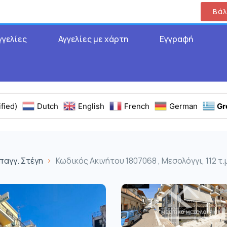
Βάλ
γγελίες
Αγγελίες με χάρτη
Εγγραφή
fied)
Dutch
English
French
German
Gr
παγγ. Στέγη
Κωδικός Ακινήτου 1807068 , Μεσολόγγι, 112 τ.