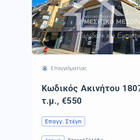
Επαγγελματίας
Κωδικός Ακινήτου 1807
τ.μ., €550
Επαγγ. Στέγη