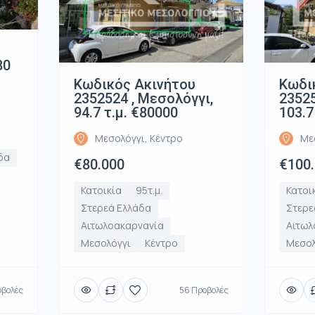
80
Κωδικός Ακινήτου
Κωδι
2352524 , Μεσολόγγι,
23525
94.7 τ.μ. €80000
103.7
Μεσολόγγι, Κέντρο
Με
δα
€80.000
€100
Κατοικία
95τ.μ.
Κατοι
Στερεά Ελλάδα
Στερε
Αιτωλοακαρνανία
Αιτωλ
Μεσολόγγι
Κέντρο
Μεσολ
οβολές
56 Προβολές