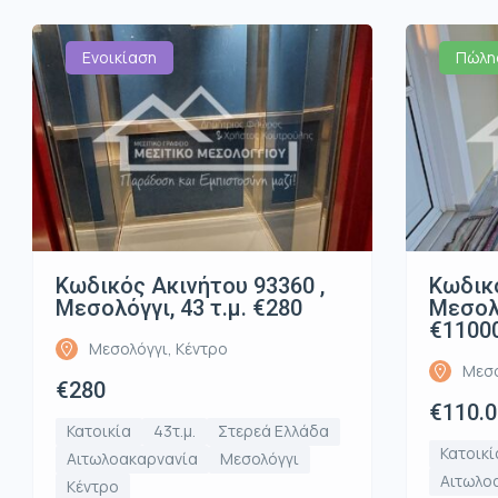
Ενοικίαση
Πώλη
Κωδικός Ακινήτου 93360 ,
Κωδικό
Μεσολόγγι, 43 τ.μ. €280
Μεσολό
€1100
Μεσολόγγι, Κέντρο
Μεσο
€280
€110.
Κατοικία
43τ.μ.
Στερεά Ελλάδα
Κατοικί
Αιτωλοακαρνανία
Μεσολόγγι
Αιτωλο
Κέντρο