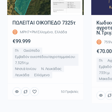
ΠΩΛΕΙΤΑΙ ΟΙΚΟΠΕΔΟ 7325τ
Κωδικ
αγροτε
MPH7+PM Ελλομένο, Ελλάδα
Ν.Τριγ
€99.999
759V
Γη
Οικόπεδο
€70.00
Εμβαδόν οικοπέδου/αγροτεμμαχίου:
Γη
Αγ
7,325τ.μ.
Εμβαδό
Νησιά Ιονίου
Ν. Λευκάδας
733τ.μ.
Λευκάδα
Ελλόμενο
Μακεδο
50 Προβολές