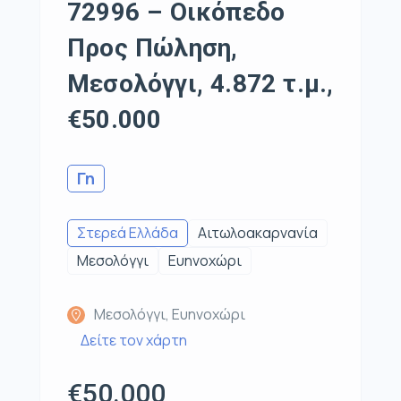
72996 – Οικόπεδο
Προς Πώληση,
Μεσολόγγι, 4.872 τ.μ.,
€50.000
Γη
Στερεά Ελλάδα
Αιτωλοακαρνανία
Μεσολόγγι
Ευηνοχώρι
Μεσολόγγι, Ευηνοχώρι
Δείτε τον χάρτη
€50.000