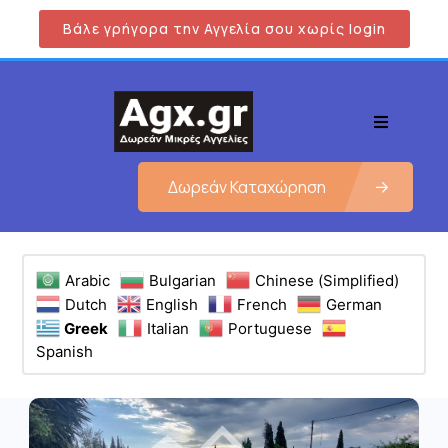
Βάλε γρήγορα την Αγγελία σου χωρίς login
Δωρεάν Καταχώρηση
Arabic
Bulgarian
Chinese (Simplified)
Dutch
English
French
German
Greek
Italian
Portuguese
Spanish